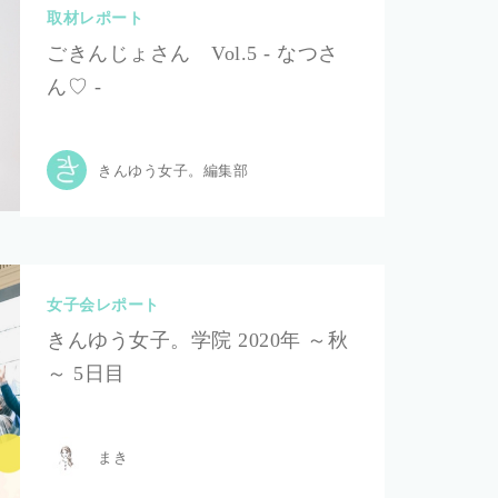
取材レポート
ごきんじょさん Vol.5 - なつさ
ん♡ -
きんゆう女子。編集部
女子会レポート
きんゆう女子。学院 2020年 ～秋
～ 5日目
まき