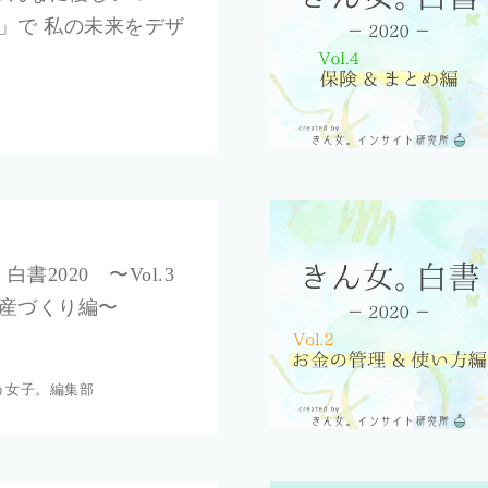
」で 私の未来をデザ
産づくり編〜
う女子。編集部