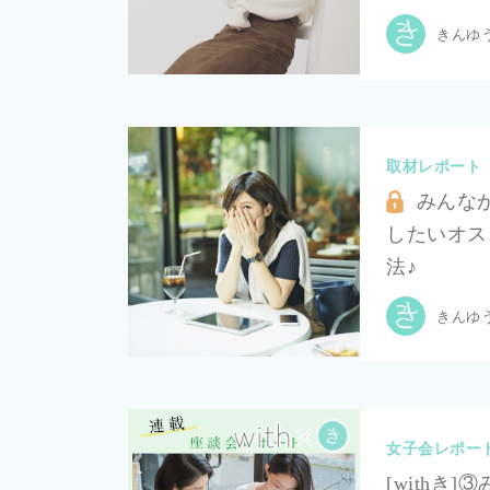
きんゆ
取材レポート
みんなが、メンバーにシェア
したいオス
法♪
きんゆ
女子会レポー
[withき