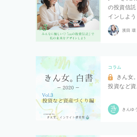
の投資信託
インしよう
濱田 環
コラム
きん女。白書2020 〜Vol.3
投資など資
きんゆ