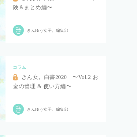
険＆まとめ編〜
きんゆう女子。編集部
コラム
きん女。白書2020 〜Vol.2 お
金の管理 & 使い方編〜
きんゆう女子。編集部