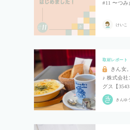
#11 〜つ
けいこ
取材レポート
きん女。の「き」になる会社
♪ 株式会
グス【354
きんゆ