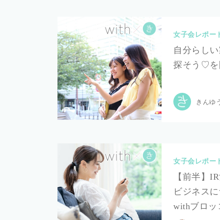
女子会レポー
自分らしい
探そう♡を
きんゆ
女子会レポー
【前半】I
ビジネスに
withブロ