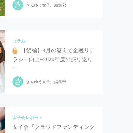
きんゆう女子。編集部
コラム
【後編】4月の答えて金融リテ
ラシー向上~2020年度の振り返り
~
きんゆう女子。編集部
女子会レポート
女子会『クラウドファンディング