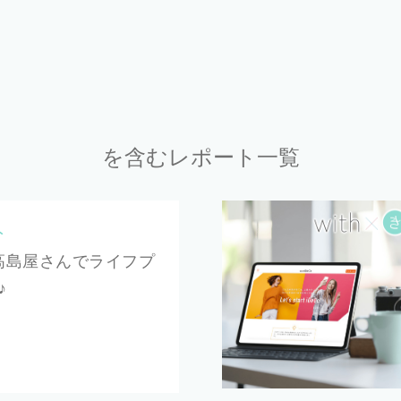
を含むレポート一覧
ト
♪