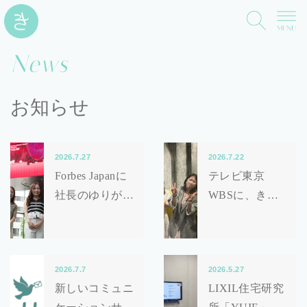
News
お知らせ
2026.7.27
2026.7.22
Forbes Japanに
テレビ東京
社長のゆりが掲
WBSに、きん
載されました！
ゆう女子。が登
場！
2026.7.7
2026.5.27
新しいコミュニ
LIXIL住宅研究