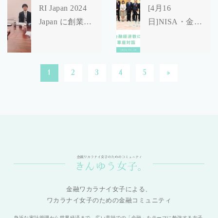
RI Japan 2024
[4月16
Japan に創業者
日]NISA・金融
まりこが登壇し
経済教育に関す
ました！
る車座対話～岸
田総理に私たち
1
2
3
4
5
»
の声をお届けし
ました♪～
金融ワカラナイ女子による、
ワカラナイ女子のための金融コミュニティ
身近な家計管理から世界経済まで、広い意味での「金融」をテーマに勉強する女子