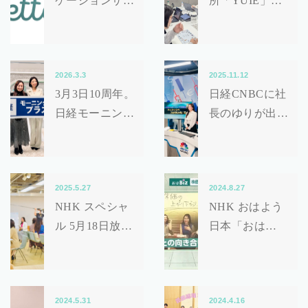
ケーションサー
所「YUIE」さ
ビス
んとの座談会が
「Letter（レタ
レポートに！
ー）」を共同リ
2026.3.3
2025.11.12
リースしまし
3月3日10周年。
日経CNBCに社
た！
日経モーニング
長のゆりが出演
プラスFTに創
しました！
業者まりこが出
演！
2025.5.27
2024.8.27
NHK スペシャ
NHK おはよう
ル 5月18日放送
日本「おは
分の取材に協力
Biz」にて女子
いたしました！
会の様子が放映
されました！
2024.5.31
2024.4.16