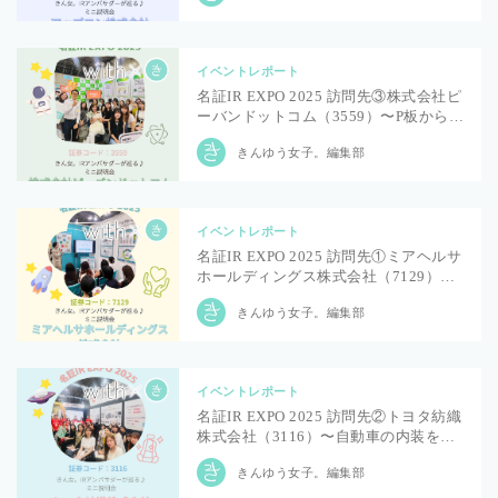
イベントレポート
名証IR EXPO 2025 訪問先③株式会社ピ
ーバンドットコム（3559）〜P板からユ
ーザーとメーカーをつなぐ〜
きんゆう女子。編集部
イベントレポート
名証IR EXPO 2025 訪問先①ミアヘルサ
ホールディングス株式会社（7129）〜
子どものケアも親のケアも助けてくれ
きんゆう女子。編集部
る。〜
イベントレポート
名証IR EXPO 2025 訪問先②トヨタ紡織
株式会社（3116）〜自動車の内装を日
本で1番作る会社！〜
きんゆう女子。編集部