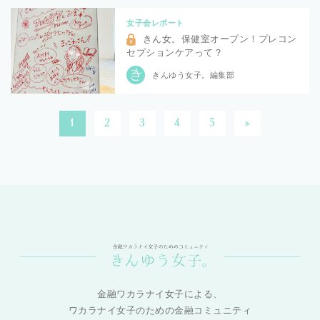
女子会レポート
きん女。保健室オープン！プレコン
セプションケアって？
きんゆう女子。編集部
1
2
3
4
5
»
金融ワカラナイ女子による、
ワカラナイ女子のための金融コミュニティ