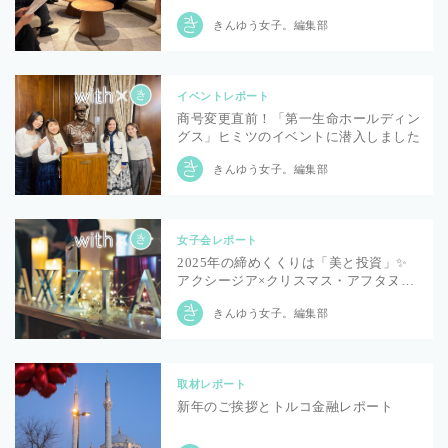
スン♪〜
きんゆう女子。編集部
イベントレポート
商号変更直前！「第一生命ホールディン
グス」ヒミツのイベントに潜入しました
きんゆう女子。編集部
女子会レポート
2025年の締めくくりは「美と投資」✨
アクシージア×クリスマス・アフタヌー
ンティー開催レポート
きんゆう女子。編集部
取材レポート
新年のご挨拶とトルコ金融レポート