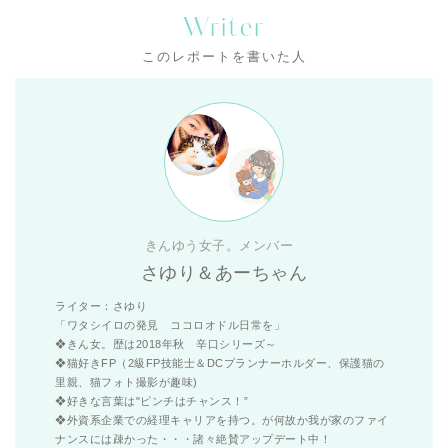
Writer
このレポートを書いた人
きんゆう女子。メンバー
さゆり＆あーちゃん
ライター：さゆり
「ワタシイロの発見 ココロオドル日常を」
❖きん女。歴は2018年秋 辛口シリーズ～
❖猫好きFP（2級FP技能士＆DCプランナーホルダー、保護猫の
里親、猫フォト撮影が趣味)
❖好きな言葉は"ピンチはチャンス！”
❖外資系企業での経理キャリアを持つ。が何故か我が家のファイ
ナンスには疎かった・・・諸々絶賛アップデート中！