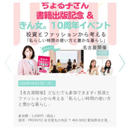
2026年08月23日（日）
2
【名古屋開催】どなたでも参加できます♪ 投資と
【
ファッションから考える「私らしい時間の使い方
第
と豊かな暮らし」
方
参加費：1,500円
（税込）
参
場所：PRONTO 名古屋丸の内店 〒460-0002 愛知県名古屋市
場
中区丸の内２丁目２０−１９ 1F