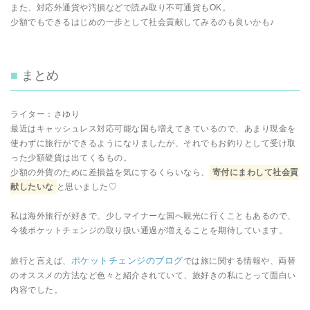
また、対応外通貨や汚損などで読み取り不可通貨もOK。
少額でもできるはじめの一歩として社会貢献してみるのも良いかも♪
まとめ
ライター：さゆり
最近はキャッシュレス対応可能な国も増えてきているので、あまり現金を
使わずに旅行ができるようになりましたが、それでもお釣りとして受け取
った少額硬貨は出てくるもの。
少額の外貨のために差損益を気にするくらいなら、
寄付にまわして社会貢
献したいな
と思いました♡
私は海外旅行が好きで、少しマイナーな国へ観光に行くこともあるので、
今後ポケットチェンジの取り扱い通過が増えることを期待しています。
ポケットチェンジのブログ
旅行と言えば、
では旅に関する情報や、両替
のオススメの方法など色々と紹介されていて、旅好きの私にとって面白い
内容でした。