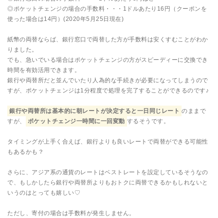
◎ポケットチェンジの場合の手数料・・・1ドルあたり16円（クーポンを
使った場合は14円）(2020年5月25日現在)
紙幣の両替ならば、銀行窓口で両替した方が手数料は安くすむことがわか
りました。
でも、急いでいる場合はポケットチェンジの方がスピーディーに交換でき
時間を有効活用できます。
銀行や両替所だと並んでいたり人為的な手続きが必要になってしまうので
すが、ポケットチェンジは1分程度で処理を完了することができるのです♪
銀行や両替所は基本的に朝レートが決定すると一日同じレート
のままで
すが、
ポケットチェンジ一時間に一回変動
するそうです。
タイミングが上手く合えば、銀行よりも良いレートで両替ができる可能性
もあるかも？
さらに、アジア系の通貨のレートはベストレートを設定しているそうなの
で、もしかしたら銀行や両替所よりもおトクに両替できるかもしれないと
いうのはとっても嬉しい♡
ただし、寄付の場合は手数料が発生しません。