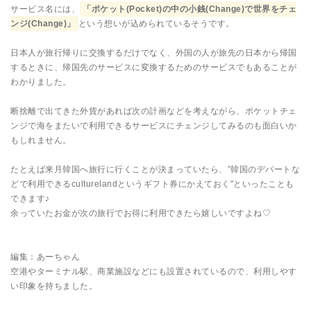
サービス名には、
「ポケット(Pocket)の中の小銭(Change)で世界をチェ
ンジ(Change)」
という想いが込められているそうです。
日本人が旅行帰りに交換するだけでなく、外国の人が旅先の日本から帰国
するときに、帰国先のサービスに変換するためのサービスでもあることが
わかりました。
断捨離で出てきた外貨があれば次の計画などを考えながら、ポケットチェ
ンジで海をまたいで利用できるサービスにチェンジしてみるのも面白いか
もしれません。
たとえば来月韓国へ旅行に行くことが決まっていたら、”韓国のデパートな
どで利用できるculturelandというギフト券にかえておく"といったことも
できます♪
余っていたお金が次の旅行でお得に利用できたら嬉しいですよね♡
編集：あーちゃん
空港やターミナル駅、商業施設などにも設置されているので、利用しやす
い印象を持ちました。