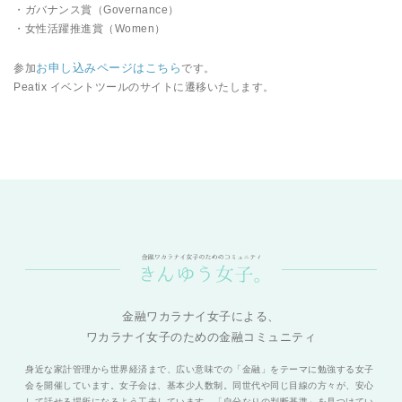
・ガバナンス賞（Governance）
・女性活躍推進賞（Women）
お申し込みページはこちら
参加
です。
Peatix イベントツールのサイトに遷移いたします。
金融ワカラナイ女子による、
ワカラナイ女子のための金融コミュニティ
身近な家計管理から世界経済まで、広い意味での「金融」をテーマに勉強する女子
会を開催しています。女子会は、基本少人数制。同世代や同じ目線の方々が、安心
して話せる場所になるよう工夫しています。「自分なりの判断基準」を見つけてい