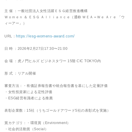
主 催 ：一般社団法人女性活躍ＥＳＧ経営推進機構
Ｗｏｍｅｎ ＆ ＥＳＧ Ａｌｌｉａｎｃｅ（通称 ＷＥＡ＝Ｗｅ Ａｒｅ 「ウ
ィーアー」）
https://esg-womens-award.com/
URL：
日 時 ：2026年2月27日17:30〜21:00
会 場 ：虎ノ門ヒルズ ビジネスタワー 15階 CIC TOKYO内
形 式 ：リアル開催
審査方法：・有価証券報告書や統合報告書を基にした定量評価
・女性投資家による定性評価
・ESG経営有識者による推薦
表彰企業数：15社（うちゴールドアワード5社の表彰式を実施）
賞カテゴリ：・環境賞（Environment）
・社会的活動賞（Social）