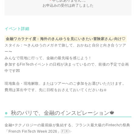
＊
申し訳ありません...。
お申込みの受付は終了しました
イベント詳細
金融ワカラナイ度：海外のきんゆうを見にいきたい冒険家さん♪向け♡
スタイル：〜きんゆうのメガネで旅して、おかねと自分と向き合うツア
ー〜
みんなで現地に行って、金融の最先端を感じよう！
参加するFinTechイベントの日程が決まっているので、前後の予定で企画
中です💌
現地集合・現地解散、またはツアーへのご参加をお選びいただけます。
費用は算出中です、先に日程をおさえておいてくださいね☺️
秋のパリで、金融のインスピレーション🍁
金融×テクノロジーの最前線が集結する、フランス最大級のFintechの祭典
「French FinTech Week 2026」🇫🇷✨