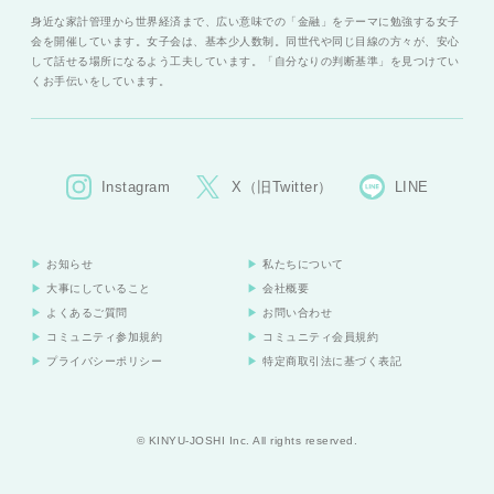
身近な家計管理から世界経済まで、広い意味での「金融」をテーマに勉強する女子
会を開催しています。女子会は、基本少人数制。同世代や同じ目線の方々が、安心
して話せる場所になるよう工夫しています。「自分なりの判断基準」を見つけてい
くお手伝いをしています。
Instagram
X（旧Twitter）
LINE
お知らせ
私たちについて
大事にしていること
会社概要
よくあるご質問
お問い合わせ
コミュニティ参加規約
コミュニティ会員規約
プライバシーポリシー
特定商取引法に基づく表記
© KINYU-JOSHI Inc. All rights reserved.