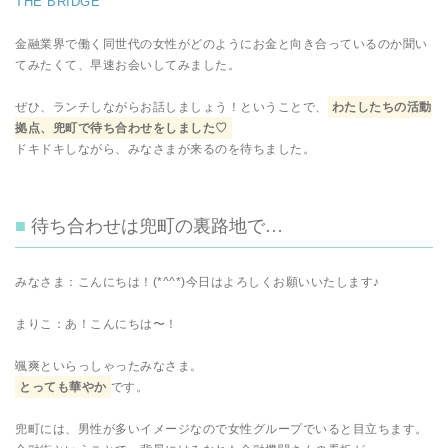
THE BRIDGE
金融業界で働く同世代の女性がどのようにお金と向き合っているのか聞い
てみたくて、早速お会いしてみました。
ぜひ、ランチしながらお話しましょう！ということで、
わたしたちの活動
拠点、兜町で待ち合わせをしました♡
ドキドキしながら、みなさまが来るのを待ちました。
待ち合わせは兜町の裏路地で…
みなさま
：こんにちは！(*^^*)今日はよろしくお願いいたします♪
まりこ
：あ！こんにちは〜！
颯爽といらっしゃったみなさま。
とっても華やか
です。
兜町には、男性が多いイメージなので女性グループでいると目立ちます。