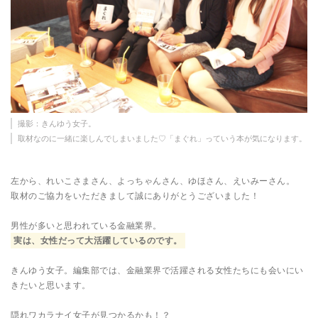
撮影：きんゆう女子。
取材なのに一緒に楽しんでしまいました♡「まぐれ」っていう本が気になります。
左から、
れいこさまさん、よっちゃんさん、ゆほさん、えいみーさん。
取材のご協力をいただきまして誠にありがとうございました！
男性が多いと思われている金融業界。
実は、女性だって大活躍しているのです。
きんゆう女子。編集部では、金融業界で活躍される女性たちにも会いにい
きたいと思います。
隠れワカラナイ女子が見つかるかも！？