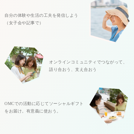
自分の体験や生活の工夫を発信しよう
（女子会や記事で）
オンラインコミュニティでつながって、
語り合おう、支え合おう
OMCでの活動に応じてソーシャルギフト
をお届け。有意義に使おう。