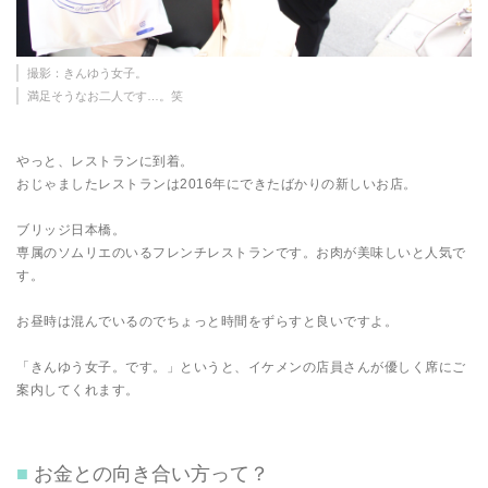
撮影：きんゆう女子。
満足そうなお二人です…。笑
やっと、レストランに到着。
おじゃましたレストランは2016年にできたばかりの新しいお店。
ブリッジ日本橋。
専属のソムリエのいるフレンチレストランです。お肉が美味しいと人気で
す。
お昼時は混んでいるのでちょっと時間をずらすと良いですよ。
「きんゆう女子。です。」というと、イケメンの店員さんが優しく席にご
案内してくれます。
お金との向き合い方って？