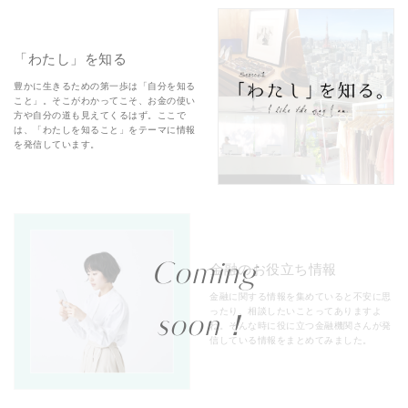
「わたし」を知る
豊かに生きるための第一歩は「自分を知る
こと」。そこがわかってこそ、お金の使い
方や自分の道も見えてくるはず。ここで
は、「わたしを知ること」をテーマに情報
を発信しています。
Coming
金融のお役立ち情報
金融に関する情報を集めていると不安に思
ったり、相談したいことってありますよ
soon！
ね。そんな時に役に立つ金融機関さんが発
信している情報をまとめてみました。