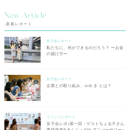
New Article
-新着レポート
女子会レポート
私たちに、何ができるのだろう？ 〜お金
の届け方〜
女子会レポート
企業との取り組み、with き とは？
イベントレポート
女子会レポ♪第一回：ゲストちょる子さん
書籍発売&きんじょ10th アニバーサリー♪