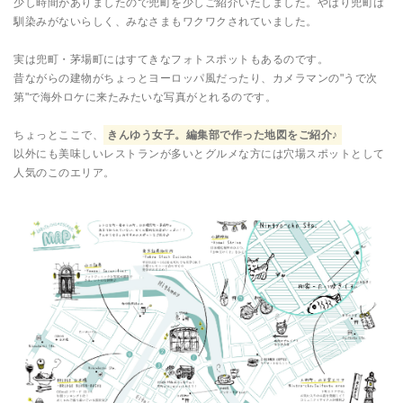
少し時間がありましたので兜町を少しご紹介いたしました。やはり兜町は
馴染みがないらしく、みなさまもワクワクされていました。
実は兜町・茅場町にはすてきなフォトスポットもあるのです。
昔ながらの建物がちょっとヨーロッパ風だったり、カメラマンの"うで次
第"で海外ロケに来たみたいな写真がとれるのです。
ちょっとここで、
きんゆう女子。編集部で作った地図をご紹介♪
以外にも美味しいレストランが多いとグルメな方には穴場スポットとして
人気のこのエリア。