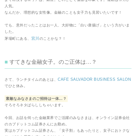
人気。
なんだか、理想的な女性像。金融のことも女子力も見習いたいです！
でも、意外だったことはお一人、大好物に「白い唐揚げ」という方がいま
した。
宮川
茅場町にある、
のことかな？！
すてきな金融女子。のご正体は…？
CAFE SALVADOR BUSINESS SALON
さて、ランチタイムのあとは、
でひと休み。
素敵なみなさまのご招待は一体…？
そろそろネタばらししちゃいます。
今回、お話を伺った金融業界でご活躍のみなさまは、オンライン証券会社
のカブドットコム証券さんにお勤め。
実はカブドットコム証券さん、「女子割」もあったりと、女子におトクな