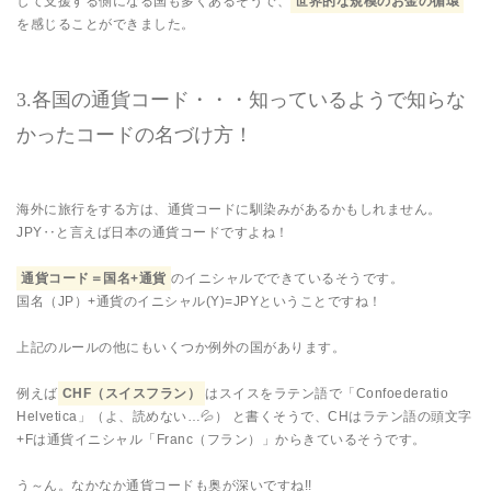
して支援する側になる国も多くあるそうで、
世界的な規模のお金の循環
を感じることができました。
3.各国の通貨コード・・・知っているようで知らな
かったコードの名づけ方！
海外に旅行をする方は、通貨コードに馴染みがあるかもしれません。
JPY‥と言えば日本の通貨コードですよね！
通貨コード＝国名+通貨
のイニシャルでできているそうです。
国名（JP）+通貨のイニシャル(Y)=JPYということですね！
上記のルールの他にもいくつか例外の国があります。
例えば
CHF（スイスフラン）
はスイスをラテン語で「Confoederatio
Helvetica」（よ、読めない…💦） と書くそうで、CHはラテン語の頭文字
+Fは通貨イニシャル「Franc（フラン）」からきているそうです。
う～ん。なかなか通貨コードも奥が深いですね!!