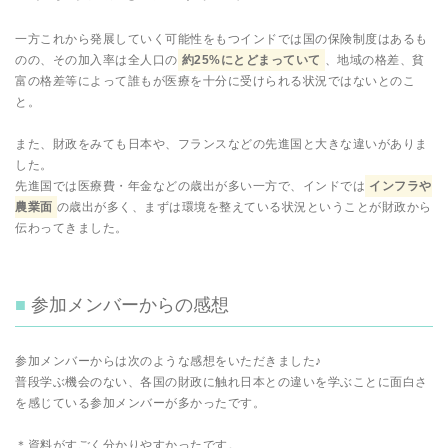
一方これから発展していく可能性をもつインドでは国の保険制度はあるも
のの、その加入率は全人口の
約25%にとどまっていて
、地域の格差、貧
富の格差等によって誰もが医療を十分に受けられる状況ではないとのこ
と。
また、財政をみても日本や、フランスなどの先進国と大きな違いがありま
した。
先進国では医療費・年金などの歳出が多い一方で、インドでは
インフラや
農業面
の歳出が多く、まずは環境を整えている状況ということが財政から
伝わってきました。
参加メンバーからの感想
参加メンバーからは次のような感想をいただきました♪
普段学ぶ機会のない、各国の財政に触れ日本との違いを学ぶことに面白さ
を感じている参加メンバーが多かったです。
＊資料がすごく分かりやすかったです。