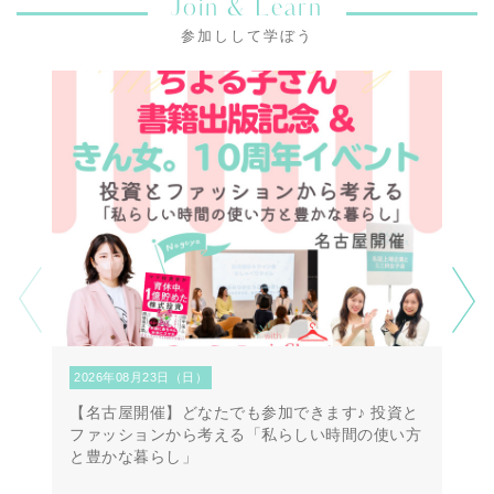
Join & Learn
参加しして学ぼう
2026年08月23日（日）
2
【名古屋開催】どなたでも参加できます♪ 投資と
【
ファッションから考える「私らしい時間の使い方
第
と豊かな暮らし」
方