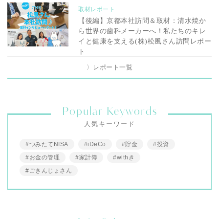
取材レポート
【後編】京都本社訪問＆取材：清水焼か
ら世界の歯科メーカーへ！私たちのキレ
イと健康を支える(株)松風さん訪問レポー
ト
〉レポート一覧
Popular Keywords
人気キーワード
#つみたてNISA
#iDeCo
#貯金
#投資
#お金の管理
#家計簿
#withき
#ごきんじょさん