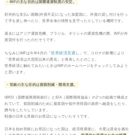
・IMFの主な目的は国際通貨制度の安定。
対外的な支払い困難(外貨不足)になった加盟国に、外貨の貸し付けを行っ
て手を差し伸べたり、世界全体の情勢を見守ったりしている機関です。
過去にはアジア通貨危機、ブラジル、ギリシャの通貨危機の際、IMFが外
貨貸付を行ったのだそうです。
世界経済見通し
ちなみにIMFは今年4月の「
」で、コロナの影響により
「世界経済は大恐慌以来の悪化」と発表したとのこと。
世界経済に触れてみたいときはIMFのホームページをチェックしてみよう
と思います。
・世銀の主な目的は貧困削減・開発支援。
IBRD（国際復興開発銀行）とIDA（国際開発協会）の2つの組織で構成さ
れていて、貧国削減のために最貧国や低中所得国の政府へ融資をしたり、
贈与をしたりしています。
戦後の日本も世銀のお世話になっていたそうです。
日本を始め世銀にお世話になった国は、経済発展後に、今度は資金を拠出