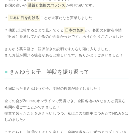
各国の違いや
受益と負担のバランス
が興味深いです。
＊
世界に目を向ける
ことが大事だなと実感しました。
＊他国と比較することで見えてくる
日本の良さ
が、各国のお財布事情
（財政）を通してわかるのが面白かったです。ありがとうございました！
きんゆう英単語は、語源付きの説明ですんなり頭に入りました。
またお話が聞ける機会があると嬉しいです。ありがとうございました！
きんゆう女子。学院を振り返って
４回にわたるきんゆう女子。学院の授業が終了しました！
全ての会がZoomのオンラインで受講でき、全国各地のみなさんと貴重な
時間を過ごすことができました！
授業で習ったことをおさらいしつつ、私はこの期間中につみたてNISAをは
じめました♪
これからも、無理なくそして楽しく、金融知識を少しずつアップしていき