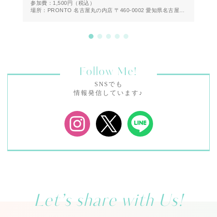
参加費：1,500円
（税込）
参
場所：PRONTO 名古屋丸の内店 〒460-0002 愛知県名古屋市
場
中区丸の内２丁目２０−１９ 1F
Follow Me!
SNSでも
情報発信しています♪
Let’s share with Us!