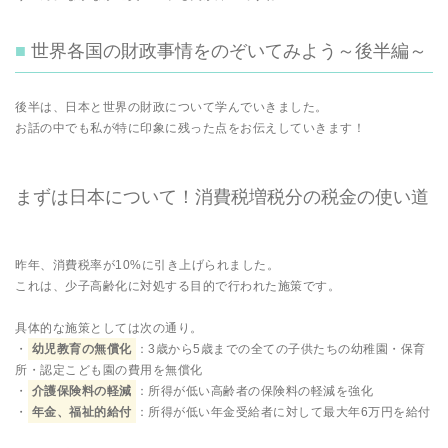
世界各国の財政事情をのぞいてみよう～後半編～
後半は、日本と世界の財政について学んでいきました。
お話の中でも私が特に印象に残った点をお伝えしていきます！
まずは日本について！消費税増税分の税金の使い道
昨年、消費税率が10%に引き上げられました。
これは、少子高齢化に対処する目的で行われた施策です。
具体的な施策としては次の通り。
・
幼児教育の無償化
：3歳から5歳までの全ての子供たちの幼稚園・保育
所・認定こども園の費用を無償化
・
介護保険料の軽減
：所得が低い高齢者の保険料の軽減を強化
・
年金、福祉的給付
：所得が低い年金受給者に対して最大年6万円を給付