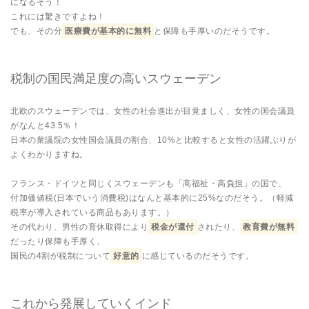
になるそう！
これには驚きですよね！
でも、その分
医療費が基本的に無料
と保障も手厚いのだそうです。
税制の国民満足度の高いスウェーデン
北欧のスウェーデンでは、女性の社会進出が目覚ましく、女性の国会議員
がなんと43.5％！
日本の衆議院の女性国会議員の割合、10%と比較すると女性の活躍ぶりが
よくわかりますね。
フランス・ドイツと同じくスウェーデンも「高福祉・高負担」の国で、
付加価値税(日本でいう消費税)はなんと基本的に25%なのだそう。（軽減
税率が導入されている商品もあります。）
その代わり、男性の育休取得により
税金が還付
されたり、
教育費が無料
だったり保障も手厚く、
国民の4割が税制について
好意的
に感じているのだそうです。
これから発展していくインド