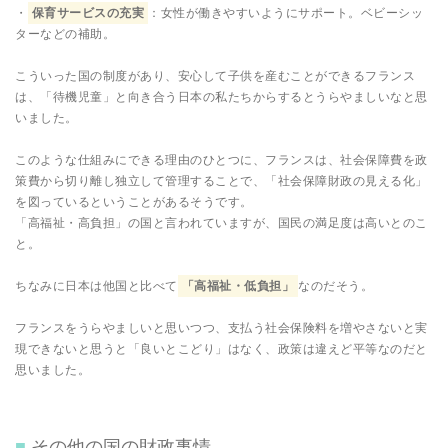
・
保育サービスの充実
：女性が働きやすいようにサポート。ベビーシッ
ターなどの補助。
こういった国の制度があり、安心して子供を産むことができるフランス
は、「待機児童」と向き合う日本の私たちからするとうらやましいなと思
いました。
このような仕組みにできる理由のひとつに、フランスは、社会保障費を政
策費から切り離し独立して管理することで、「社会保障財政の見える化」
を図っているということがあるそうです。
「高福祉・高負担」の国と言われていますが、国民の満足度は高いとのこ
と。
ちなみに日本は他国と比べて
「高福祉・低負担」
なのだそう。
フランスをうらやましいと思いつつ、支払う社会保険料を増やさないと実
現できないと思うと「良いとこどり」はなく、政策は違えど平等なのだと
思いました。
その他の国の財政事情