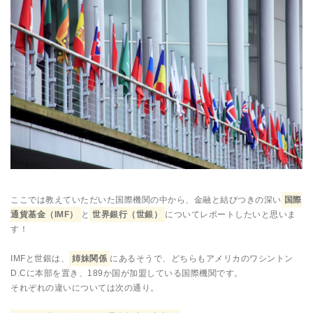
ここでは教えていただいた国際機関の中から、金融と結びつきの深い
国際
通貨基金（IMF）
と
世界銀行（世銀）
についてレポートしたいと思いま
す！
IMFと世銀は、
姉妹関係
にあるそうで、どちらもアメリカのワシントン
D.Cに本部を置き、189か国が加盟している国際機関です。
それぞれの違いについては次の通り。