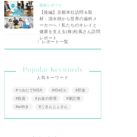
取材レポート
【後編】京都本社訪問＆取
材：清水焼から世界の歯科メ
ーカーへ！私たちのキレイと
健康を支える(株)松風さん訪問
レポート
〉レポート一覧
Popular Keywords
人気キーワード
#つみたてNISA
#iDeCo
#貯金
#投資
#お金の管理
#家計簿
#withき
#ごきんじょさん