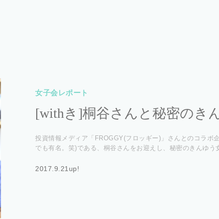
女子会レポート
[withき]桐谷さんと秘密の
投資情報メディア「FROGGY(フロッギー)」さんとのコラ
でも有名。笑)である、桐谷さんをお迎えし、秘密のきんゆう
2017.9.21up!