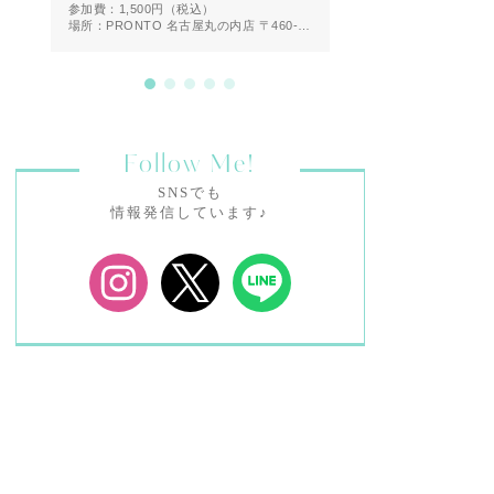
参加費：1,500円
（税込）
参加費：無料
場所：PRONTO 名古屋丸の内店 〒460-
場所：恵比寿
0002 愛知県名古屋市中区丸の内２丁目２
０−１９ 1F
Follow Me!
SNSでも
情報発信しています♪