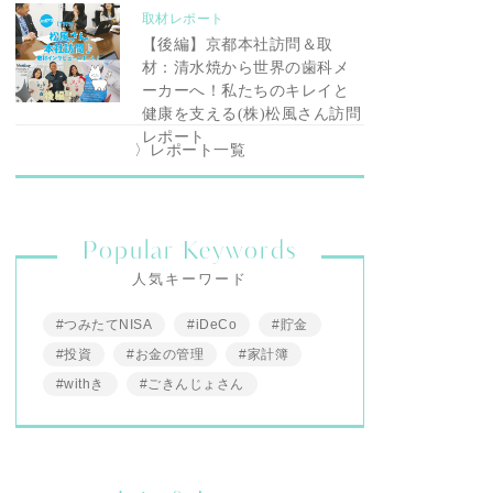
取材レポート
【後編】京都本社訪問＆取
材：清水焼から世界の歯科メ
ーカーへ！私たちのキレイと
健康を支える(株)松風さん訪問
レポート
〉レポート一覧
Popular Keywords
人気キーワード
#つみたてNISA
#iDeCo
#貯金
#投資
#お金の管理
#家計簿
#withき
#ごきんじょさん