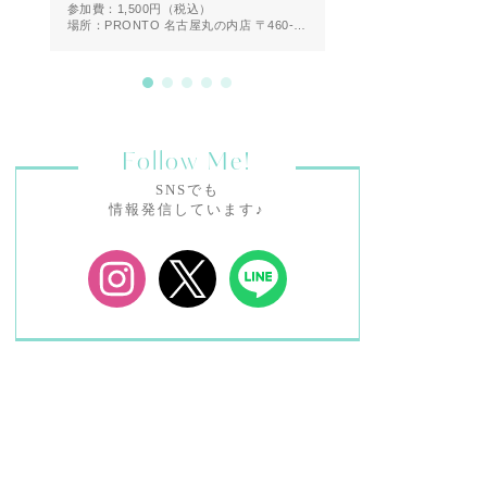
参加費：1,500円
（税込）
参加費：無料
場所：PRONTO 名古屋丸の内店 〒460-
場所：恵比寿
0002 愛知県名古屋市中区丸の内２丁目２
０−１９ 1F
Follow Me!
SNSでも
情報発信しています♪