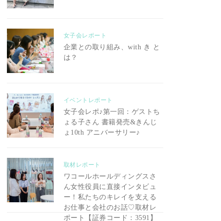
女子会レポート
企業との取り組み、with き と
は？
イベントレポート
女子会レポ♪第一回：ゲストち
ょる子さん 書籍発売&きんじ
ょ10th アニバーサリー♪
取材レポート
ワコールホールディングスさ
ん女性役員に直接インタビュ
ー！私たちのキレイを支える
お仕事と会社のお話♡取材レ
ポート【証券コード：3591】