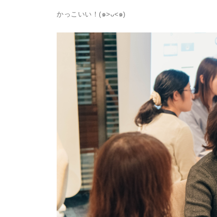
かっこいい！(๑>ᴗ<๑)