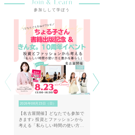
Join & Learn
参加しして学ぼう
2026年08月23日（日）
2026年08月29日（土）
【名古屋開催】どなたでも参加で
【外部イベント応援
きます♪ 投資とファッションから
ート！「魅せる第一
考える「私らしい時間の使い方と
来の安心（お金の賢
豊かな暮らし」
方）」