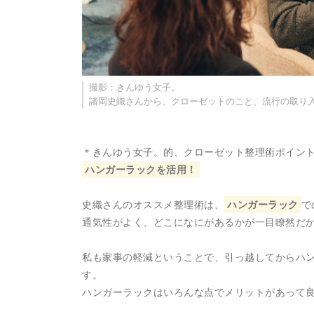
撮影：きんゆう女子。
諸岡史織さんから、クローゼットのこと、流行の取り
＊きんゆう女子。的、クローゼット整理術ポイン
ハンガーラックを活用！
史織さんのオススメ整理術は、
ハンガーラック
で
通気性がよく、どこになにがあるかが一目瞭然だ
私も家事の軽減ということで、引っ越してからハ
す。
ハンガーラックはいろんな点でメリットがあって良いで