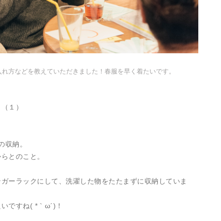
入れ方などを教えていただきました！春服を早く着たいです。
ト（１）
の収納。
からとのこと。
ンガーラックにして、洗濯した物をたたまずに収納していま
すね( *｀ω´)！