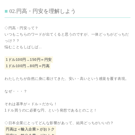
02.円高・円安を理解しよう
◇円高・円安って？
いつもこちらのワードが出てくると思うのですが、一体どっちがどっちだ
っけ？？
悩むこともしばしば...
1ドル100円→150円＝円安
1ドル100円→80円＝円高
わたしたちが自然に身に着けてきた、安い・高いという感覚を覆す表現。
なぜ・・・？
それは基準が＜ドル＞だから！
1ドル買うのに必要な円、という発想であるとのこと！
◇日本企業にとってどんな影響があって、結局どっちがいいの？
円高は＜輸入企業＞がおトク