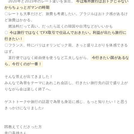
2020年と2023年のレート違いを算出。
今は海外旅行はおトクじゃない
からちょっとガマンの時期
〇レートも大事だけど、旅費も考慮したい。ブラジルはおトク感があるけ
ど旅費はかかる。
燃油料だって高い。だったら近くの韓国や台湾などがいいかも
〇
今は旅行ではなくてFX取引で仕込んでおきたい。利益が出たら旅行に
行きたい！
〇フランス、特にパリはオリンピック前。きっと盛り上がりを体感できる
はず。
直行便ではなく経由便を使うなど工夫しながら、
今行きたい国があるな
ら、今行くのが一番！
そんな答えが出てきました！
みんなで為替をテーマにあれこれ会話し、行きたい旅行先の話で盛り上が
りながら会は楽しく終了へ。
ゲストトークや旅行の話題で為替も身近に感じ、もっと知りたい！と思う
きっかけになりました♪
💌教えてくださった方
井口喜雄さん