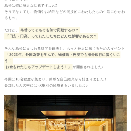
為替は特に身近な話題ですよね⁇
そうでなくても、物価やお給料などの間接的にわたしたちの生活にかかわ
るもの。
だけど、
為替ってそもそも何で変動するの？
「円安・円高」ってわたしたちにどんな影響があるの？
そんな為替にまつわる疑問を解決し、もっと身近に感じるためのイベント
「2023年、外国為替を学んで、物価高・円安でも海外旅行に賢くいこ
う！
お金もわたしもアップデートしよう！」
が開催されました♪
今回は10名程度が集まり、簡単な自己紹介から始まりました！
参加した人の中にはFX取引の経験者もいましたよ♪