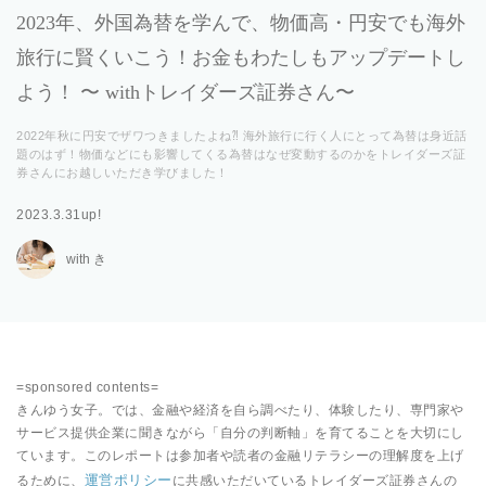
2023年、外国為替を学んで、物価高・円安でも海外
旅行に賢くいこう！お金もわたしもアップデートし
よう！ 〜 withトレイダーズ証券さん〜
2022年秋に円安でザワつきましたよね⁈ 海外旅行に行く人にとって為替は身近話
題のはず！物価などにも影響してくる為替はなぜ変動するのかをトレイダーズ証
券さんにお越しいただき学びました！
2023.3.31up!
with き
=sponsored contents=
きんゆう女子。では、金融や経済を自ら調べたり、体験したり、専門家や
サービス提供企業に聞きながら「自分の判断軸」を育てることを大切にし
ています。このレポートは参加者や読者の金融リテラシーの理解度を上げ
運営ポリシー
るために、
に共感いただいているトレイダーズ証券さんの