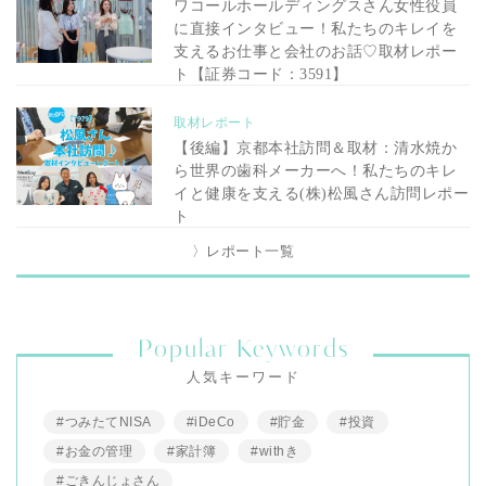
ワコールホールディングスさん女性役員
に直接インタビュー！私たちのキレイを
支えるお仕事と会社のお話♡取材レポー
ト【証券コード：3591】
取材レポート
【後編】京都本社訪問＆取材：清水焼か
ら世界の歯科メーカーへ！私たちのキレ
イと健康を支える(株)松風さん訪問レポー
ト
〉レポート一覧
Popular Keywords
人気キーワード
#つみたてNISA
#iDeCo
#貯金
#投資
#お金の管理
#家計簿
#withき
#ごきんじょさん