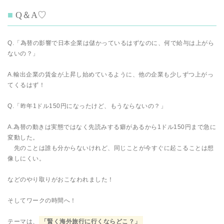
Q＆A♡
Q.「為替の影響で日本企業は儲かっているはずなのに、何で給与は上がら
ないの？」
A.輸出企業の賃金が上昇し始めているように、他の企業も少しずつ上がっ
てくるはず！
Q.「昨年1ドル150円になったけど、もうならないの？」
A.為替の動きは実態ではなく先読みする癖があるから1ドル150円まで急に
変動した。
先のことは誰も分からないけれど、同じことが今すぐに起こることは想
像しにくい。
などのやり取りがおこなわれました！
そしてワークの時間へ！
テーマは、
「賢く海外旅行に行くならどこ？」