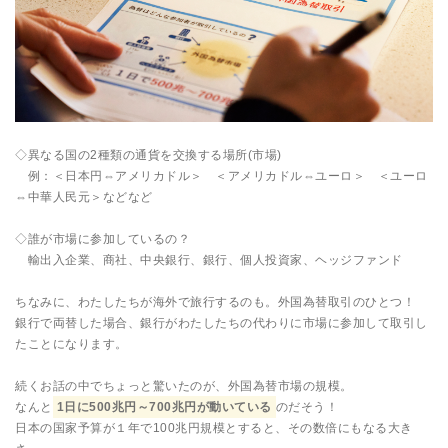
◇異なる国の2種類の通貨を交換する場所(市場
)
例：＜日本円⇔アメリカドル＞ ＜アメリカドル⇔ユーロ＞ ＜ユーロ
⇔中華人民元＞などなど
◇誰が市場に参加しているの？
輸出入企業、商社、中央銀行、銀行、個人投資家、ヘッジファンド
ちなみに、わたしたちが海外で旅行するのも。外国為替取引のひとつ！
銀行で両替した場合、銀行がわたしたちの代わりに市場に参加して取引し
たことになります。
続くお話の中でちょっと驚いたのが、外国為替市場の規模。
なんと
1日に500兆円～700兆円が動いている
のだそう！
日本の国家予算が１年で100兆円規模とすると、その数倍にもなる大き