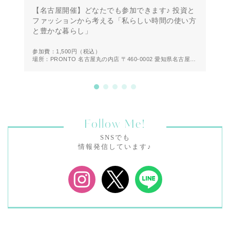
【名古屋開催】どなたでも参加できます♪ 投資と
【
ファッションから考える「私らしい時間の使い方
第
と豊かな暮らし」
方
参加費：1,500円
（税込）
参
場所：PRONTO 名古屋丸の内店 〒460-0002 愛知県名古屋市
場
中区丸の内２丁目２０−１９ 1F
Follow Me!
SNSでも
情報発信しています♪