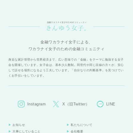
金融ワカラナイ女子による、
ワカラナイ女子のための金融コミュニティ
身近な家計管理から世界経済まで、広い意味での「金融」をテーマに勉強する女子
会を開催しています。女子会は、基本少人数制。同世代や同じ目線の方々が、安心
して話せる場所になるよう工夫しています。「自分なりの判断基準」を見つけてい
くお手伝いをしています。
Instagram
X（旧Twitter）
LINE
お知らせ
私たちについて
大事にしていること
会社概要