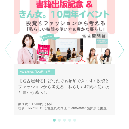
2026年08月23日（日）
2
【名古屋開催】どなたでも参加できます♪ 投資と
【
ファッションから考える「私らしい時間の使い方
第
と豊かな暮らし」
方
参加費：1,500円
（税込）
参
場所：PRONTO 名古屋丸の内店 〒460-0002 愛知県名古屋市
場
中区丸の内２丁目２０−１９ 1F