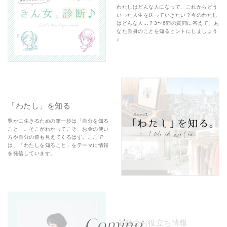
わたしはどんな人になって、これからどう
いった人生を送っていきたい？今のわたし
はどんな人...？3〜6問の質問に答えて、あ
なた自身のことを知るヒントにしましょう
♪
「わたし」を知る
豊かに生きるための第一歩は「自分を知る
こと」。そこがわかってこそ、お金の使い
方や自分の道も見えてくるはず。ここで
は、「わたしを知ること」をテーマに情報
を発信しています。
Coming
金融のお役立ち情報