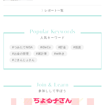
〉レポート一覧
Popular Keywords
人気キーワード
#つみたてNISA
#iDeCo
#貯金
#投資
#お金の管理
#家計簿
#withき
#ごきんじょさん
Join & Learn
参加しして学ぼう