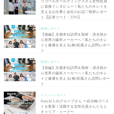
ワコールホールディングスさん女性役員
に直接インタビュー！私たちのキレイを
支えるお仕事と会社のお話♡取材レポー
ト【証券コード：3591】
取材レポート
【後編】京都本社訪問＆取材：清水焼か
ら世界の歯科メーカーへ！私たちのキレ
イと健康を支える(株)松風さん訪問レポー
ト
取材レポート
【前編】京都本社訪問＆取材：清水焼か
ら世界の歯科メーカーへ！私たちのキレ
イと健康を支える(株)松風さん訪問レポー
ト
イベントレポート
Daiichi Lifeグループさん 〜自分軸でベス
トを更新！活躍する女性社員さんたちと
キャリア・トーク〜