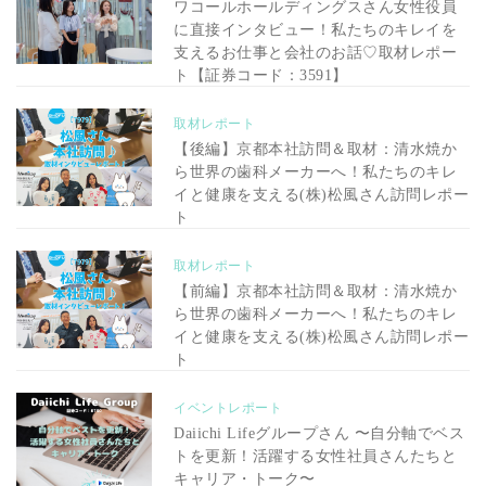
ワコールホールディングスさん女性役員
に直接インタビュー！私たちのキレイを
支えるお仕事と会社のお話♡取材レポー
ト【証券コード：3591】
取材レポート
【後編】京都本社訪問＆取材：清水焼か
ら世界の歯科メーカーへ！私たちのキレ
イと健康を支える(株)松風さん訪問レポー
ト
取材レポート
【前編】京都本社訪問＆取材：清水焼か
ら世界の歯科メーカーへ！私たちのキレ
イと健康を支える(株)松風さん訪問レポー
ト
イベントレポート
Daiichi Lifeグループさん 〜自分軸でベス
トを更新！活躍する女性社員さんたちと
キャリア・トーク〜