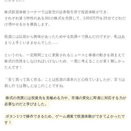
株式投資体験コーナーでは架空の証券取引所で投資体験ができ、
それぞれ違う特性のある3社の株式を売買して、1000万円を25分でどれだ
け増やせるかを勝負します。
投資には以前から興味があったためやる気満々で挑んだのですが、私はあ
まり上手くいきませんでした......
というのも、一定期間ごとに更新されるニュースと株価の動きを踏まえて
株式の売買をしなければいけないため、一度に考えることが多く難しかっ
たんです！
「安く買って高く売る」ことは投資の基本だと心得ていましたが、言うは
易し行うは難しとはこのことですね。
株式の売買には投資先を見極める力や、市場の変化に即座に対応する力が
必要なのだと学びました。
ボタン1つで操作できるため、ゲーム感覚で投資体験ができてよかったで
す！