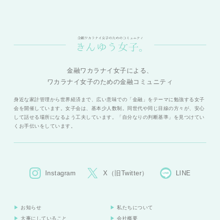
金融ワカラナイ女子による、
ワカラナイ女子のための金融コミュニティ
身近な家計管理から世界経済まで、広い意味での「金融」をテーマに勉強する女子
会を開催しています。女子会は、基本少人数制。同世代や同じ目線の方々が、安心
して話せる場所になるよう工夫しています。「自分なりの判断基準」を見つけてい
くお手伝いをしています。
Instagram
X（旧Twitter）
LINE
お知らせ
私たちについて
大事にしていること
会社概要