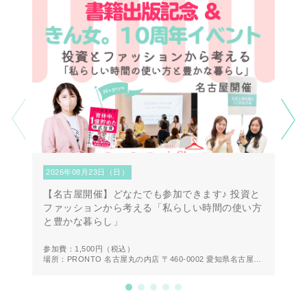
2026年08月23日（日）
2
【名古屋開催】どなたでも参加できます♪ 投資と
【
ファッションから考える「私らしい時間の使い方
第
と豊かな暮らし」
方
参加費：1,500円
（税込）
参
場所：PRONTO 名古屋丸の内店 〒460-0002 愛知県名古屋市
場
中区丸の内２丁目２０−１９ 1F