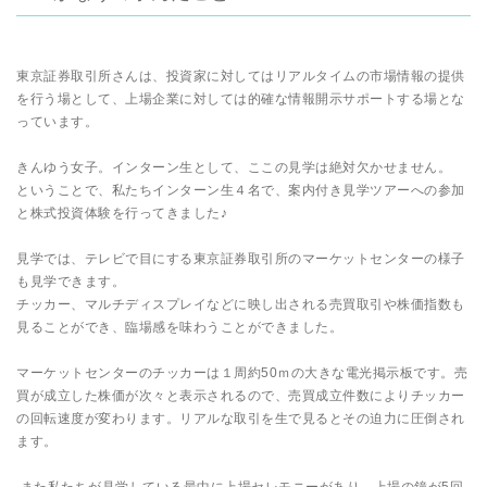
東京証券取引所さんは、投資家に対してはリアルタイムの市場情報の提供
を行う場として、上場企業に対しては的確な情報開示サポートする場とな
っています。
きんゆう女子。インターン生として、ここの見学は絶対欠かせません。
ということで、私たちインターン生４名で、案内付き見学ツアーへの参加
と株式投資体験を行ってきました♪
見学では、テレビで目にする東京証券取引所のマーケットセンターの様子
も見学できます。
チッカー、マルチディスプレイなどに映し出される売買取引や株価指数も
見ることができ、臨場感を味わうことができました。
マーケットセンターのチッカーは１周約50ｍの大きな電光掲示板です。売
買が成立した株価が次々と表示されるので、売買成立件数によりチッカー
の回転速度が変わります。リアルな取引を生で見るとその迫力に圧倒され
ます。
また私たちが見学している最中に上場セレモニーがあり、上場の鐘が5回