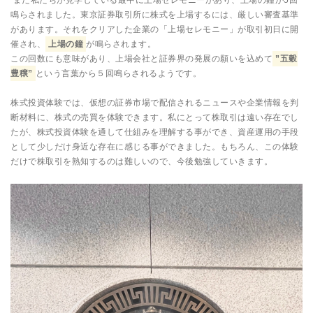
鳴らされました。東京証券取引所に株式を上場するには、厳しい審査基準
があります。それをクリアした企業の「上場セレモニー」が取引初日に開
催され、
上場の鐘
が鳴らされます。
この回数にも意味があり、上場会社と証券界の発展の願いを込めて
”五穀
豊穣”
という言葉から５回鳴らされるようです。
株式投資体験では、仮想の証券市場で配信されるニュースや企業情報を判
断材料に、株式の売買を体験できます。私にとって株取引は遠い存在でし
たが、株式投資体験を通して仕組みを理解する事ができ、資産運用の手段
として少しだけ身近な存在に感じる事ができました。もちろん、この体験
だけで株取引を熟知するのは難しいので、今後勉強していきます。