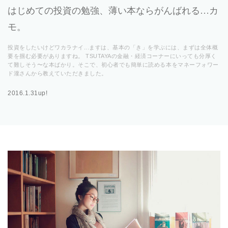
はじめての投資の勉強、薄い本ならがんばれる…カ
モ。
投資をしたいけどワカラナイ...ますは、基本の「き」を学ぶには、まずは全体概
要を掴む必要がありますね。 TSUTAYAの金融・経済コーナーにいっても分厚く
て難しそう〜な本ばかり。そこで、初心者でも簡単に読める本をマネーフォワー
ド瀧さんから教えていただきました。
2016.1.31up!