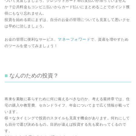
ついて見直しましょう。クレジットカード等の支払いが滞っていません
か？公共料金もコンビニ払いからカード払いにまとめることでポイント獲
得にもなり忘れません。
投資を始める前にまずは、自分のお金の管理についても見直して悪いクセ
は早めに治しましょう。
マネーフォワード
お金の管理に便利なサービス、
で、資産を増やすため
のツールを使ってみましょう！
なんのための投資？
将来を素敵に暮らすために何に備えるべきなのか、考える最終章では、住
宅の購入や教育費、セカンドライフ、年金についてまで広く情報が載って
います。
様々なタイミングで投資のスタイルも見直す機会があります。何れにして
も自分で選び決めるもの。目的が違えば投資する先も変わってくるので
す。