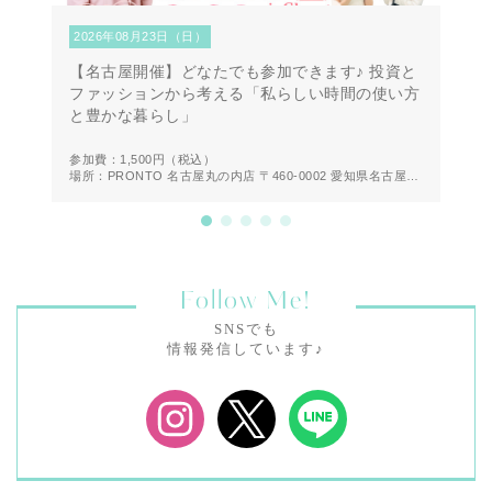
2026年08月23日（日）
2
【名古屋開催】どなたでも参加できます♪ 投資と
【
ファッションから考える「私らしい時間の使い方
第
と豊かな暮らし」
方
参加費：1,500円
（税込）
参
場所：PRONTO 名古屋丸の内店 〒460-0002 愛知県名古屋市
場
中区丸の内２丁目２０−１９ 1F
Follow Me!
SNSでも
情報発信しています♪