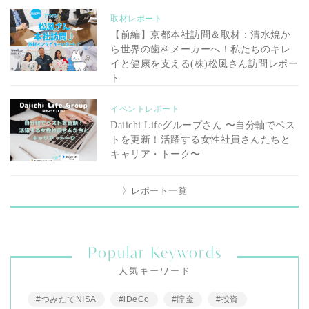
取材レポート
【前編】京都本社訪問＆取材：清水焼か
ら世界の歯科メーカーへ！私たちのキレ
イと健康を支える(株)松風さん訪問レポー
ト
イベントレポート
Daiichi Lifeグループさん 〜自分軸でベス
トを更新！活躍する女性社員さんたちと
キャリア・トーク〜
〉レポート一覧
Popular Keywords
人気キーワード
#つみたてNISA
#iDeCo
#貯金
#投資