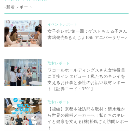
-新着レポート
イベントレポート
女子会レポ♪第一回：ゲストちょる子さん
書籍発売&きんじょ10th アニバーサリー♪
取材レポート
ワコールホールディングスさん女性役員
に直接インタビュー！私たちのキレイを
支えるお仕事と会社のお話♡取材レポー
ト【証券コード：3591】
取材レポート
【後編】京都本社訪問＆取材：清水焼か
ら世界の歯科メーカーへ！私たちのキレ
イと健康を支える(株)松風さん訪問レポー
ト