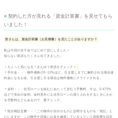
契約した方が見れる「資金計算書」を見せてもら
いました！
皆さんは、資金計画書（お見積書）を見たことがありますか？
私は今回の女子会ではじめて目にしました！
知らない単語もたくさん出てきました。
＜ちょっと気になる！きんゆう単語をチェック＞
＊手付金・・・物件価格の5~10%ほど。引き渡しまでに解約される場合違
約金になるお金。引き渡しする場合は物件価格にスライドされる。
＊金利・・・住宅ローンを組むにあたって支払う手数料。今は、0.475%
ほどで安めの金利。金利意外にも住宅ローンの借り入れをするときにかか
る手数料などもあるので、要チェック。
＊抵当権設定費・・・この物件が自分のものと証明するものを「登記」と
いいますが、この物件を担保にお金を融資しているよという担保権を設定