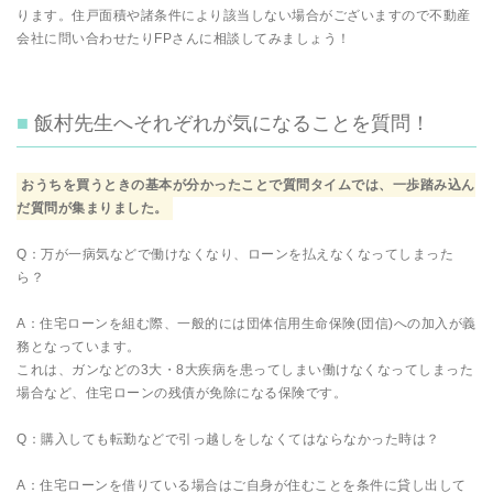
ります。住戸面積や諸条件により該当しない場合がございますので不動産
会社に問い合わせたりFPさんに相談してみましょう！
飯村先生へそれぞれが気になることを質問！
おうちを買うときの基本が分かったことで質問タイムでは、一歩踏み込ん
だ質問が集まりました。
Q：万が一病気などで働けなくなり、ローンを払えなくなってしまった
ら？
A：住宅ローンを組む際、一般的には団体信用生命保険(団信)への加入が義
務となっています。
これは、ガンなどの3大・8大疾病を患ってしまい働けなくなってしまった
場合など、住宅ローンの残債が免除になる保険です。
Q：購入しても転勤などで引っ越しをしなくてはならなかった時は？
A：住宅ローンを借りている場合はご自身が住むことを条件に貸し出して