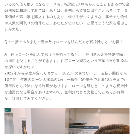
いるので借り換えになるケースも。転勤だとOKもらえることもあるので金
融機関に相談してみては。あとは、最初から賃貸に出すことも考えて、資
産価値の高い家を購入するのもあり。借り手がつくような、駅チカな物件
や人気の間取りの物件など、あなたが借りたい！と思うような家を選ぶこ
とが大切。
Q：一括で払うより一定年数はローンを組んだ方が税控除などでお得？
A：住宅ローンを組んでおうちを購入すると、「住宅借入金等特別控除」
の適用を受けることができます。住宅ローン減税という言葉の方が馴染み
が深いですかね？
2022年から制度が変わりますが、2021年の例でいうと、支払い開始から
13年間、年末のローンの残高の1%、一般住宅の場合で上限40万円までが
所得税から控除になる制度があります。ローンを組むとこのような税控除
が適用になる場合がありますので、金利分などと比較してどちらがお得
か、計算してみてください。