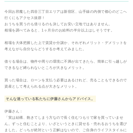
今回お邪魔した四谷三丁目エリアは新宿区、山手線の内側で都心のどこへ
行くにもアクセス抜群！
おうちを買うのも借りるのも決してお安い立地ではありません。
相場を調べてみると、1ヶ月分のお給料の半分以上はしそうです。
相場を大体把握した上で賃貸か分譲か、それぞれメリット・デメリットを
考えながら自分ならどうするか考えてみました。
借りる場合は、物件や周りの環境に不満が出てきたら、簡単に引っ越しが
できるなど縛られないところが大きなメリット。
買った場合は、ローンを支払う必要はあるけれど、売ることもできるので
資産として考えられる点が大きなメリット。
そんな迷っている私たちに伊藤さんからアドバイス。
伊藤さん：
「実は結構、飽きてしまう方なので長く住むつもりで家を買っていませ
ん。ずっと住むことより、いざというときに貸せる・売れるおうちを選び
ました。どっちが絶対という正解はないので、ご自身のライフスタイルに