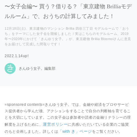
〜女子会編〜 買う？借りる？「東京建物 Brilliaモデ
ルルーム」で、おうちの計算してみました！
12月18日(土)、東京建物のマンション Brillia 四谷三丁目 モデルルームで「おう
ち」をテーマにした女子会を開催しました！実はこちらのモデルルーム、2019
年〜2020年にかけて「きんゆう女子。」が、東京建物 Brillia Bloomoiさんに意見
をお届けして完成した間取りです！
2022.1.14up!
きんゆう女子。編集部
=sponsored contents=きんゆう女子。では、金融や経済をプロやサービ
ス提供者から学んだ後、アクションをすることで自分の判断軸を育てるこ
とを大切にしています。この女子会は参加者や読者の金融リテラシーの理
運営ポリシー
解度を上げるために、
に共感いただいている企業のご協賛
「with き」ページ
のもと企画しました。詳しくは
をご覧ください。