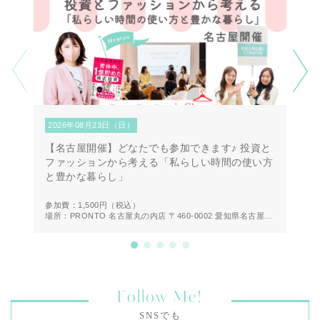
2026年08月23日（日）
2
【名古屋開催】どなたでも参加できます♪ 投資と
【
ファッションから考える「私らしい時間の使い方
第
と豊かな暮らし」
方
参加費：1,500円
（税込）
参
場所：PRONTO 名古屋丸の内店 〒460-0002 愛知県名古屋市
場
中区丸の内２丁目２０−１９ 1F
Follow Me!
SNSでも