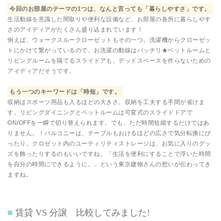
今回のお部屋のテーマの1つは、なんと言っても「暮らしやすさ」です。
生活動線を意識した間取りや便利な設備など、お部屋の各所に暮らしやす
さのアイディアがたくさん盛り込まれています！
例えば、ウォークスルークローゼットもその一つ。洗濯機からクローゼッ
トにかけて繋がっているので、お洗濯の動線はバッチリ★ベットルームと
リビングルームを隔てるスライドアも、デッドスペースを作らないための
アイディアだそうです。
もう一つのキーワードは「時短」です。
収納はスポーツ用品も入るほどの大きさ。収納を工夫する手間が省けま
す。リビングダイニングとベットルームは可変式のスライドドアで
ON/OFFを一瞬で切り替えられます。でも、ただ時間短縮するだけではあ
りません。！バルコニーは、テーブルもおけるほどの広さで気分転換にぴ
ったり。クロゼット内のユーティリティストレージは、お気に入りのグッ
ズを飾ったりするのもいいですね。「生活を便利にすることで浮いた時間
を自分の時間にできるように。」という東京建物さんの想いが伝わってき
ますね。
賃貸 VS 分譲 比較してみました!