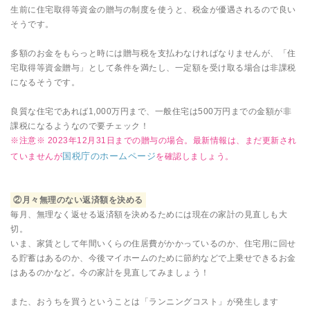
生前に住宅取得等資金の贈与の制度を使うと、税金が優遇されるので良い
そうです。
多額のお金をもらっと時には贈与税を支払わなければなりませんが、「住
宅取得等資金贈与」として条件を満たし、一定額を受け取る場合は非課税
になるそうです。
良質な住宅であれば1,000万円まで、一般住宅は500万円までの金額が非
課税になるようなので要チェック！
※注意※ 2023年12月31日までの贈与の場合。最新情報は、まだ更新され
国税庁のホームページ
ていませんが
を確認しましょう。
②月々無理のない返済額を決める
毎月、無理なく返せる返済額を決めるためには現在の家計の見直しも大
切。
いま、家賃として年間いくらの住居費がかかっているのか、住宅用に回せ
る貯蓄はあるのか、今後マイホームのために節約などで上乗せできるお金
はあるのかなど。今の家計を見直してみましょう！
また、おうちを買うということは「ランニングコスト」が発生します