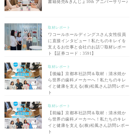
書籍発売&きんじょ10th アニバーサリー♪
取材レポート
ワコールホールディングスさん女性役員
に直接インタビュー！私たちのキレイを
支えるお仕事と会社のお話♡取材レポー
ト【証券コード：3591】
取材レポート
【後編】京都本社訪問＆取材：清水焼か
ら世界の歯科メーカーへ！私たちのキレ
イと健康を支える(株)松風さん訪問レポー
ト
取材レポート
【前編】京都本社訪問＆取材：清水焼か
ら世界の歯科メーカーへ！私たちのキレ
イと健康を支える(株)松風さん訪問レポー
ト