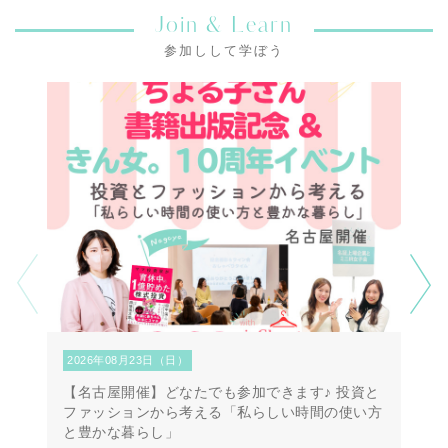
Join & Learn
参加しして学ぼう
2026年08月23日（日）
2
【名古屋開催】どなたでも参加できます♪ 投資と
【
ファッションから考える「私らしい時間の使い方
第
と豊かな暮らし」
方