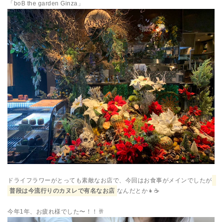
「boB the garden Ginza」
ドライフラワーがとっても素敵なお店で、今回はお食事がメインでしたが
普段は今流行りのカヌレで有名なお店
なんだとか👧☕️
今年1年、お疲れ様でした〜！！🥂