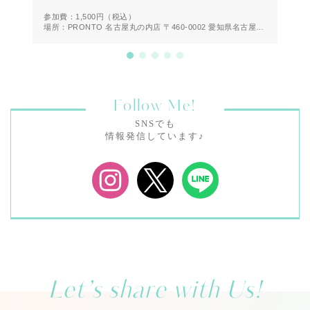
参加費：1,500円
（税込）
参
場所：PRONTO 名古屋丸の内店 〒460-0002 愛知県名古屋市
場
中区丸の内２丁目２０−１９ 1F
Follow Me!
SNSでも
情報発信しています♪
Let’s share with Us!