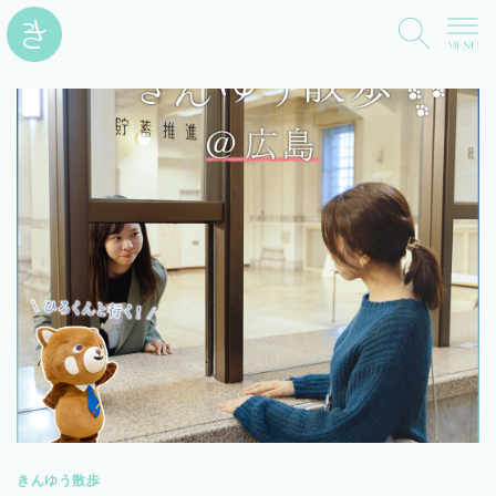
きんゆう散歩