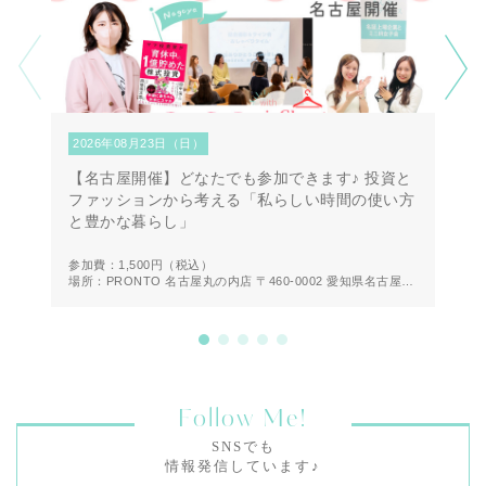
2026年08月23日（日）
2
【名古屋開催】どなたでも参加できます♪ 投資と
【
ファッションから考える「私らしい時間の使い方
第
と豊かな暮らし」
方
参加費：1,500円
（税込）
参
場所：PRONTO 名古屋丸の内店 〒460-0002 愛知県名古屋市
場
中区丸の内２丁目２０−１９ 1F
Follow Me!
SNSでも
情報発信しています♪