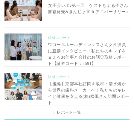
女子会レポ♪第一回：ゲストちょる子さん
書籍発売&きんじょ10th アニバーサリー♪
取材レポート
ワコールホールディングスさん女性役員
に直接インタビュー！私たちのキレイを
支えるお仕事と会社のお話♡取材レポー
ト【証券コード：3591】
取材レポート
【後編】京都本社訪問＆取材：清水焼か
ら世界の歯科メーカーへ！私たちのキレ
イと健康を支える(株)松風さん訪問レポー
ト
〉レポート一覧