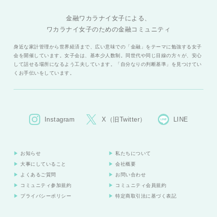
金融ワカラナイ女子による、
ワカラナイ女子のための金融コミュニティ
身近な家計管理から世界経済まで、広い意味での「金融」をテーマに勉強する女子
会を開催しています。女子会は、基本少人数制。同世代や同じ目線の方々が、安心
して話せる場所になるよう工夫しています。「自分なりの判断基準」を見つけてい
くお手伝いをしています。
Instagram
X（旧Twitter）
LINE
お知らせ
私たちについて
大事にしていること
会社概要
よくあるご質問
お問い合わせ
コミュニティ参加規約
コミュニティ会員規約
プライバシーポリシー
特定商取引法に基づく表記