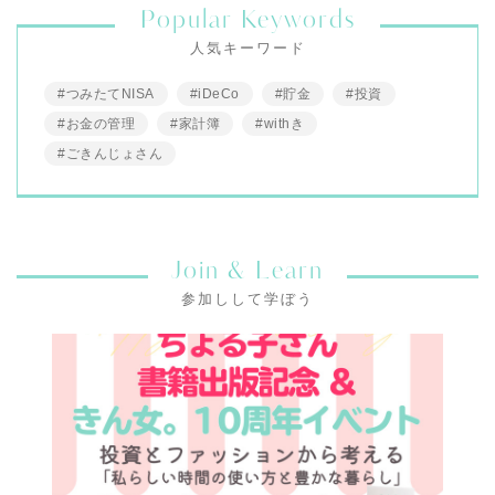
Popular Keywords
人気キーワード
#つみたてNISA
#iDeCo
#貯金
#投資
#お金の管理
#家計簿
#withき
#ごきんじょさん
Join & Learn
参加しして学ぼう