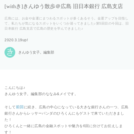
[withき]きんゆう散歩＠広島 旧日本銀行 広島支店
広島には、お金や金運にまつわるスポットが多くあるそう。金運アップを目指し
て、私たちが気になるスポットをいくつか巡ってきました♪第5回目の今回は、旧
日本銀行 広島支店で広島の歴史を学んできました♪
2020.3.19up!
きんゆう女子。編集部
こんにちは♪
きんゆう女子。編集部のななみ&メイです。
前回
そして
に続き、広島の中心になっている大きな銀行さんの一つ、広島
銀行さんからレッサーパンダのひろくんにもゲストで来ていただきまし
た！
ひろくんと一緒に広島の金融スポットや魅力を6回に分けてお伝えしま
す！