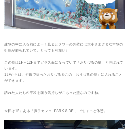
建物の中に入る前によーく見るとタワーの外壁には大小さまざまな本物の
折鶴が飾られていて、とっても可愛い♪
この壁は1F～12Fまでガラス面になっていて「おりづるの壁」と呼ばれて
います。
12Fからは、折紙で折ったおりづるをこの「おりづるの壁」に入れること
ができます。
訪れた人たちの平和を願う気持ちがこもった壁なのですね。
今回は1Fにある「握手カフェ -PARK SIDE-」でちょっと休憩。