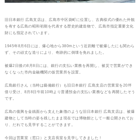
旧日本銀行 広島支店は、広島市中区袋町に位置し、古典様式の優れた外観
を有する広島の昭和初期を代表する歴史的建造物で、広島市指定重要文化
財にも指定されています。
1945年8月6日には、爆心地から380mという近距離で被爆したにも関わら
ず、その頑丈な造りにより、奇跡的に倒壊を免れました。
被爆2日後の8月8日には、銀行の支払い業務を再開し、被災で営業ができ
なくなった市内金融機関の仮営業所を設置。
広島銀行さん（当時は藝備銀行）も旧日本銀行 広島支店の営業室を20坪
借り受け、8月8日午前10時より普通預金の支払い業務などを再開したそう
です。
広島の復興を金銭面から支えた象徴のような旧日本銀行 広島支店は、被爆
建物として当時の姿を残したまま現在では博物館として一般公開されてお
り、だれでも見学することができます。
今回は営業室（窓口）と支店長室を見学してきました！