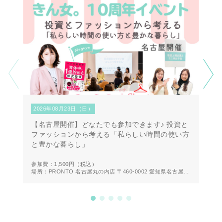
2026年08月23日（日）
2
【名古屋開催】どなたでも参加できます♪ 投資と
【
ファッションから考える「私らしい時間の使い方
第
と豊かな暮らし」
方
参加費：1,500円
（税込）
参
場所：PRONTO 名古屋丸の内店 〒460-0002 愛知県名古屋市
場
中区丸の内２丁目２０−１９ 1F