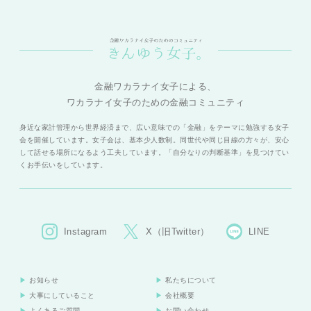
金融ワカラナイ女子による、
ワカラナイ女子のための金融コミュニティ
身近な家計管理から世界経済まで、広い意味での「金融」をテーマに勉強する女子
会を開催しています。女子会は、基本少人数制。同世代や同じ目線の方々が、安心
して話せる場所になるよう工夫しています。「自分なりの判断基準」を見つけてい
くお手伝いをしています。
Instagram
X（旧Twitter）
LINE
お知らせ
私たちについて
大事にしていること
会社概要
よくあるご質問
お問い合わせ