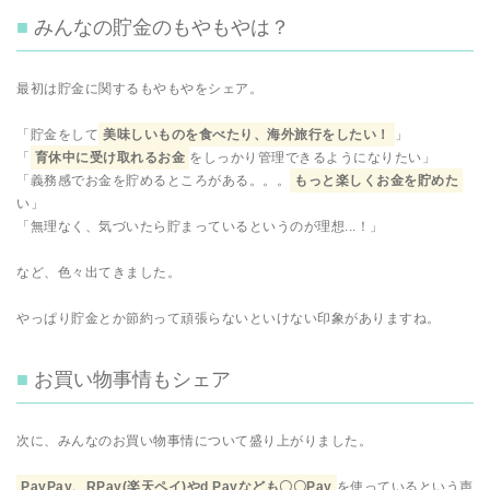
みんなの貯金のもやもやは？
最初は貯金に関するもやもやをシェア。
「貯金をして
美味しいものを食べたり、海外旅行をしたい！
」
「
育休中に受け取れるお金
をしっかり管理できるようになりたい」
「義務感でお金を貯めるところがある。。。
もっと楽しくお金を貯めた
い」
「無理なく、気づいたら貯まっているというのが理想...！」
など、色々出てきました。
やっぱり貯金とか節約って頑張らないといけない印象がありますね。
お買い物事情もシェア
次に、みんなのお買い物事情について盛り上がりました。
PayPay、RPay(楽天ペイ)やd Payなども〇〇Pay
を使っているという声