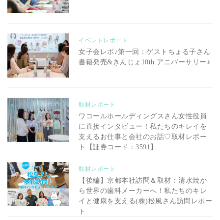
イベントレポート
女子会レポ♪第一回：ゲストちょる子さん
書籍発売&きんじょ10th アニバーサリー♪
取材レポート
ワコールホールディングスさん女性役員
に直接インタビュー！私たちのキレイを
支えるお仕事と会社のお話♡取材レポー
ト【証券コード：3591】
取材レポート
【後編】京都本社訪問＆取材：清水焼か
ら世界の歯科メーカーへ！私たちのキレ
イと健康を支える(株)松風さん訪問レポー
ト