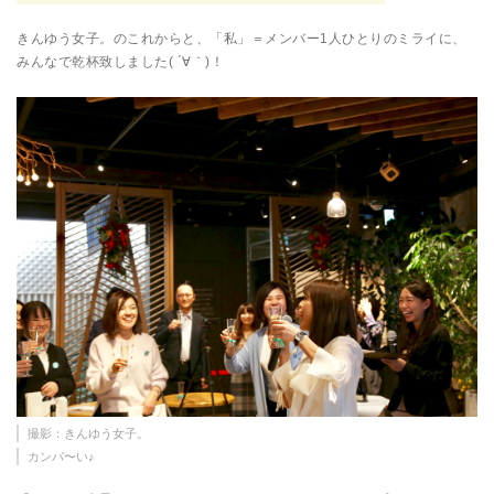
きんゆう女子。のこれからと、「私」＝メンバー1人ひとりのミライに、
みんなで乾杯致しました( ´∀｀)！
撮影：きんゆう女子。
カンパ〜い♪