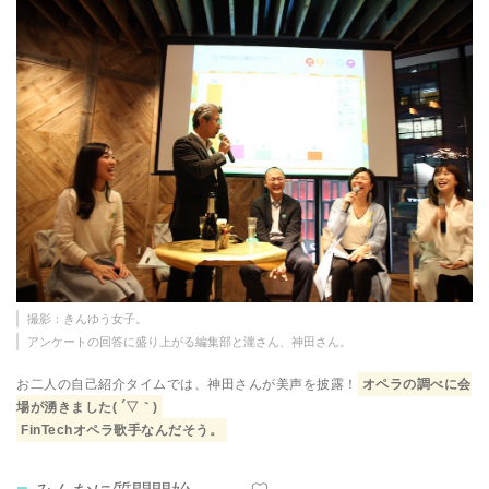
撮影：きんゆう女子。
アンケートの回答に盛り上がる編集部と瀧さん、神田さん。
お二人の自己紹介タイムでは、神田さんが美声を披露！
オペラの調べに会
場が湧きました( ´▽｀)
FinTechオペラ歌手なんだそう。