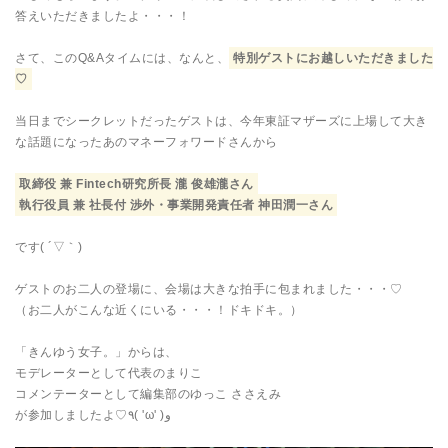
答えいただきましたよ・・・！
さて、このQ&Aタイムには、なんと、
特別ゲストにお越しいただきました
♡
当日までシークレットだったゲストは、今年東証マザーズに上場して大き
な話題になったあのマネーフォワードさんから
取締役 兼 Fintech研究所長 瀧 俊雄瀧さん
執行役員 兼 社長付 渉外・事業開発責任者 神田潤一さん
です( ´▽｀)
ゲストのお二人の登場に、会場は大きな拍手に包まれました・・・♡
（お二人がこんな近くにいる・・・！ドキドキ。）
「きんゆう女子。」からは、
モデレーターとして代表のまりこ
コメンテーターとして編集部のゆっこ ささえみ
が参加しましたよ♡٩( 'ω' )و