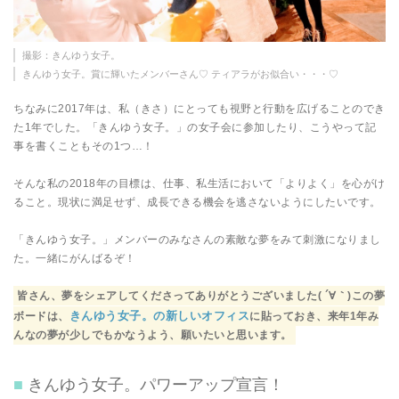
撮影：きんゆう女子。
きんゆう女子。賞に輝いたメンバーさん♡ ティアラがお似合い・・・♡
ちなみに2017年は、私（きさ）にとっても視野と行動を広げることのでき
た1年でした。「きんゆう女子。」の女子会に参加したり、こうやって記
事を書くこともその1つ…！
そんな私の2018年の目標は、仕事、私生活において「よりよく」を心がけ
ること。現状に満足せず、成長できる機会を逃さないようにしたいです。
「きんゆう女子。」メンバーのみなさんの素敵な夢をみて刺激になりまし
た。一緒にがんばるぞ！
皆さん、夢をシェアしてくださってありがとうございました( ´∀｀)この夢
きんゆう女子。の新しいオフィス
ボードは、
に貼っておき、来年1年み
んなの夢が少しでもかなうよう、願いたいと思います。
きんゆう女子。パワーアップ宣言！