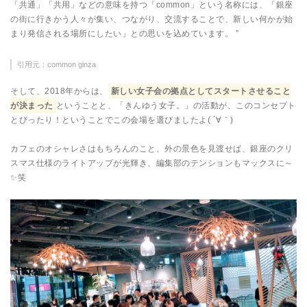
「共通」「共用」などの意味を持つ「common」という名称には、「銀座
の街に行きかう人々が集い、つながり、交流することで、新しい何かが始
まり発信される場所にしたい」との思いを込めています。 ”
引用元：common ginza
そして、2018年からは、
新しい女子会の拠点としてスタートさせること
が決まった
ということと、「きんゆう女子。」の活動が、このコンセプト
とぴったり！ということでこの会場を選びましたよ( ´∀｀)
カフェのオシャレさはもちろんのこと、外の景色を見渡せば、銀座のクリ
スマス仕様のライトアップが光輝き、編集部のテンションもマックスに～
✨笑