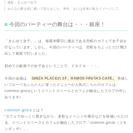
撮影：きんゆう女子。
みんなの夢を紙に書いて貼りました。来年、または未来の私をイメージして。
今回のパーティーの舞台は・・・銀座！
「きんゆう女子。」は、毎週木曜日に拠点である兜町のカフェで女子会を
行なっています。しかし、今回のパーティーは、兜町をちょっとだけ飛び
出して銀座で行いました。
初めての銀座での女子会ということで、ドキドキ・・・。
今回の会場は、
GINZA PLACEの３F、RAMOS FRUTAS CAFE。
美味し
いフルーツをふんだんに使ったメニューが人気のこちらのカフェは、
common ginzaというイベントスペースとカフェが融合したフロアの中に
あります♪
common ginza
とは？
“カフェでゆっくり寛ぎながら、多彩なイベントや展示などを体感いただけ
る、イベントスペースとカフェが融合したフロア「common ginza（コモ
ンギンザ）」。