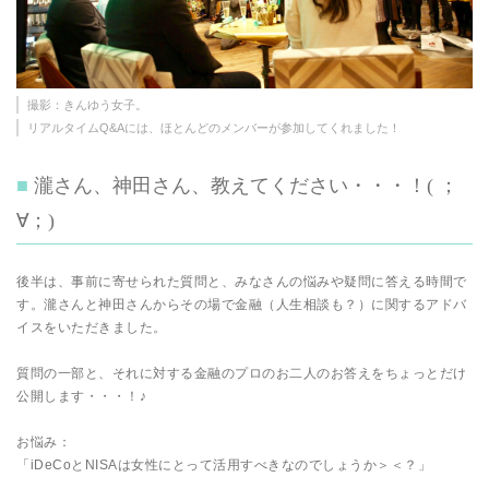
撮影：きんゆう女子。
リアルタイムQ&Aには、ほとんどのメンバーが参加してくれました！
瀧さん、神田さん、教えてください・・・！( ；
∀；)
後半は、事前に寄せられた質問と、みなさんの悩みや疑問に答える時間で
す。瀧さんと神田さんからその場で金融（人生相談も？）に関するアドバ
イスをいただきました。
質問の一部と、それに対する金融のプロのお二人のお答えをちょっとだけ
公開します・・・！♪
お悩み：
「iDeCoとNISAは女性にとって活用すべきなのでしょうか＞＜？」