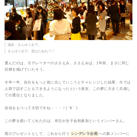
撮影：きんゆう女子。
きんゆう女子。賞はだあれ？♡
選んだのは、モデレーターのささえみ。ささえみは、1年前、まさに同じ
目標を掲げていたそう。
今年一年、自分をもっと前に出していこうとチャレンジした結果、今では
人前で話すこともできるようになったという彼女。この夢に大きく共感し
ての選出となりました。
自信をもつって大切ですね・・・！( ´∀｀)
この夢を描いてくれたのは、本日が女子会初参加というメンバーさん。
賞のプレゼントとして、これから行う
シンデレラ企画
への新メンバーに