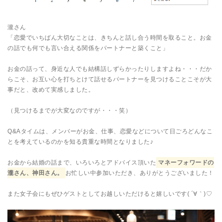
瀧さん
「恋愛でいちばん大切なことは、きちんと話し合う時間を取ること。お金
の話でも何でも言い合える関係をパートナーと築くこと」
お金の話って、身近な人でも結構話しずらかったりしますよね・・・だか
らこそ、お互い心を打ちとけて話せるパートナーを見つけることこそが大
事だと、改めて実感しました。
（見つけるまでが大変なのですが・・・笑）
Q&Aタイムは、メンバーがお金、仕事、恋愛などについて日ごろどんなこ
とを考えているのかを知る貴重な時間となりました♪
お金から結婚の話まで、いろいろとアドバイス頂いた
マネーフォワードの
瀧さん、神田さん。
お忙しい中参加いただき、ありがとうございました！
また女子会にもぜひゲストとしてお越しいただけると嬉しいです( ´∀｀)♡