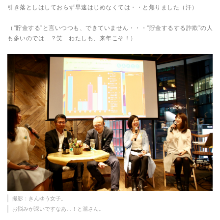
引き落としはしておらず早速はじめなくては・・と焦りました（汗）
（”貯金する”と言いつつも、できていません・・・”貯金するする詐欺”の人
も多いのでは…？笑 わたしも、来年こそ！）
撮影：きんゆう女子。
お悩みが深いですなあ…！と瀧さん。