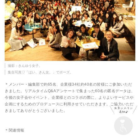
撮影：きんゆう女子。
集合写真♡「はい、きん女。」でポーズ。
＊メンバー・編集部で約65名、企業様34社約40名の皆様にご参加いただ
きました。リアルタイムQ&Aアンケートで集まった60名の匿名データは、
今後の女子会やイベント、企業様とのコラボの際に、よりよいサービスや
企画にするためのプロデュースに利用させていただきます。ご協力いただ
きましてありがとうございました。
＊関連情報