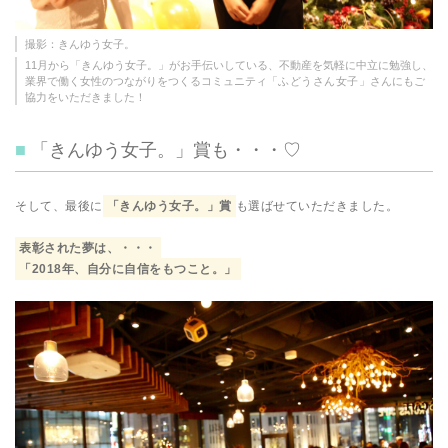
撮影：きんゆう女子。
11月から「きんゆう女子。」がお手伝いしている、不動産を気軽に中立に勉強し、
業界で働く女性のつながりをつくるコミュニティ「
ふどうさん女子
」さんにもご
協力をいただきました！
「きんゆう女子。」賞も・・・♡
そして、最後に
「きんゆう女子。」賞
も選ばせていただきました。
表彰された夢は、・・・
「2018年、自分に自信をもつこと。」