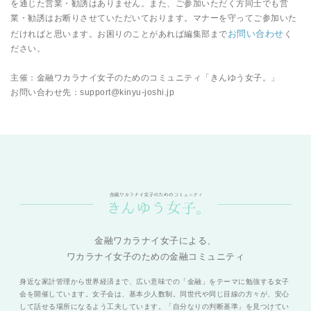
を通じた営業・勧誘はありません。また、ご参加いただく方同士でも営
業・勧誘はお断りさせていただいております。マナーを守ってご参加いた
お問い合わせ
だければと思います。お困りのことがあれば編集部まで
く
ださい。
主催：金融ワカラナイ女子のためのコミュニティ「きんゆう女子。」
お問い合わせ先：support@kinyu-joshi.jp
金融ワカラナイ女子による、
ワカラナイ女子のための金融コミュニティ
身近な家計管理から世界経済まで、広い意味での「金融」をテーマに勉強する女子
会を開催しています。女子会は、基本少人数制。同世代や同じ目線の方々が、安心
して話せる場所になるよう工夫しています。「自分なりの判断基準」を見つけてい