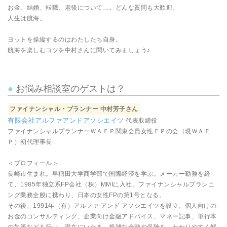
お金、結婚、転職、老後について…。どんな質問も大歓迎。
人生は航海。
ヨットを操縦するのはわたしたち自身。
航海を楽しむコツを中村さんに聞いてみましょう♪
お悩み相談室のゲストは？
ファイナンシャル・プランナー 中村芳子さん
有限会社アルファアンドアソシエイツ
代表取締役
ファイナンシャルプランナーＷＡＦＰ関東会員女性ＦＰの会（現ＷＡＦ
Ｐ）初代理事長
＜プロフィール＞
長崎市生まれ。早稲田大学商学部で国際経済を学ぶ。メーカー勤務を経
て、1985年独立系FP会社（株）MMIに入社。ファイナンシャルプランニ
ング業務全般に携わり、日本の女性FPの第1号となる。
その後、1991年（有）アルファ アンド アソシエイツを設立。個人向けの
お金のコンサルティング、企業向け金融アドバイス、マネー記事、単行本