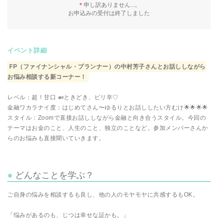
＊
申し訳ありません...。
お申込みの受付は終了しました
イベント詳細
FP（ファイナンシャル・プランナー）の中村芳子さんとお話ししながら
お悩み相談する新コーナー！
レベル：超！甘口 🍛ときどき、ピリ辛♡
金融ワカラナイ度：はじめてさん〜ゆるりとお話ししたい方むけ🌟🌟🌟🌟
スタイル：Zoomで直接お話ししながら金融と向き合うスタイル。今回の
テーマはお金のこと、人生のこと、独立のことなど。参加メンバーさんか
らのお悩みも直接聞いていきます。
どんなことを学ぶ？
ご自身の悩みを相談するも良し、他の人のモヤモヤに共感するもOK。
「悩みがあるのも、じつは幸せな証かも。」