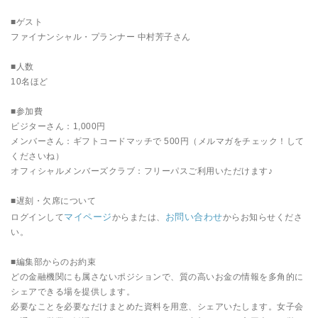
■ゲスト
ファイナンシャル・プランナー 中村芳子さん
■人数
10名ほど
■参加費
ビジターさん：1,000円
メンバーさん：ギフトコードマッチで 500円（メルマガをチェック！して
くださいね）
オフィシャルメンバーズクラブ：フリーパスご利用いただけます♪
■遅刻・欠席について
マイページ
お問い合わせ
ログインして
からまたは、
からお知らせくださ
い。
■編集部からのお約束
どの金融機関にも属さないポジションで、質の高いお金の情報を多角的に
シェアできる場を提供します。
必要なことを必要なだけまとめた資料を用意、シェアいたします。女子会