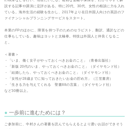
の執筆などを行い、現在にいたる。複雑な金融や保険を、わかりやすく解
説する記事や講演に定評がある。特に20代、30代、女性の相談に力を入れ
ている。海外生活の経験を生かし、2017年より在日外国人向けの英語のフ
ァイナンシャルプランニングサービスをスタート。
本業のFPのほかに、障害を持つ子のためのセラピスト、翻訳、通訳などの
仕事もしている。趣味はヨットと太極拳。特技は外国人と仲良くなるこ
と。
＜著書＞
・「いま、働く女子がやっておくべきお金のこと」（青春出版社）
・「新版 20代のいま、やっておくべきお金のこと」（ダイヤモンド社）
・「結婚したら、やっておくべきお金のこと」（ダイヤモンド社）
・「女性が28歳までに知っておきたいお金の貯め方」（三笠書房）
・「生きる力を与えてくれる 聖書88の言葉」（ダイヤモンド社）
など30冊以上。
一歩前に進むためには？
ご参加前に、中村さんの著書を読んでもらえるとより濃いお話ができそう