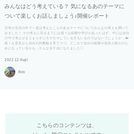
みんなはどう考えている？ 気になるあのテーマに
ついて楽しくお話しましょう♪開催レポート
日常の生活の中で一度は考えたことのあるテーマについてみんなの考えを聞いて
みました！ その考えに至るまでには様々な経験や学びがあったはず。中には自分
の中で考えがまとまらずにモヤモヤしている方もいるのではないでしょうか…☁️
様々な意見から自分の判断軸を育てつつ、どこかで自分の経験や知見が誰かのた
めになっているかも…そんな女子会になりました♡
2022.12.4up!
Rim
こちらのコンテンツは、