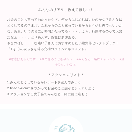
みんなのリアル、教えてほしい！
お金のこと大事ってわかったケド、何からはじめればいいのかな？みんなは
どうしてるの？まだ、これからのこと迷っているからもう少し先でもいいか
な。あれ、いつのまにか時間がたってる・・・。ふぅ。行動するのって大変
だなぁ・・・。とりあえず、貯金は多少ある。
さきのばし・・・な迷い子さんにおすすめしたい編集部セレクトブック！
『TQ-心の安らぎを得る究極のタイムマネジメント』
#意志はあるんです
#今できることをやろう
#みんなと一緒にチャレンジ
#迷
うのもいいこと
＊
アクションリスト
＊
1.みんなどうしているかレポートを読んでみよう
2.finbeeやZaimをつかってお金のこと誰かとシェアしよう
3.アクションする女子会でみんなと一緒に前に進もう