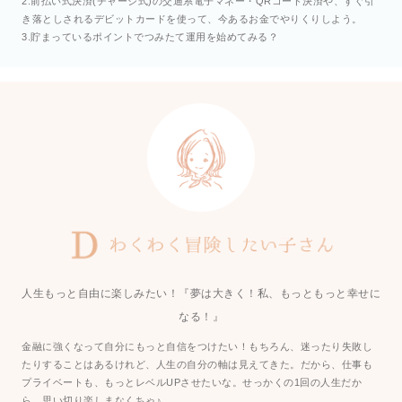
2.前払い式決済(チャージ式)の交通系電子マネー・QRコード決済や、すぐ引
き落としされるデビットカードを使って、今あるお金でやりくりしよう。
3.貯まっているポイントでつみたて運用を始めてみる？
人生もっと自由に楽しみたい！『夢は大きく！私、もっともっと幸せに
なる！』
金融に強くなって自分にもっと自信をつけたい！もちろん、迷ったり失敗し
たりすることはあるけれど、人生の自分の軸は見えてきた。だから、仕事も
プライベートも、もっとレベルUPさせたいな。せっかくの1回の人生だか
ら、思い切り楽しまなくちゃ♪