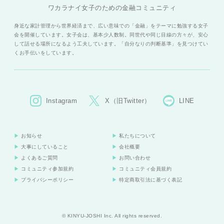
ワカラナイ女子のための金融コミュニティ
身近な家計管理から世界経済まで、広い意味での「金融」をテーマに勉強する女子
会を開催しています。女子会は、基本少人数制。同世代や同じ目線の方々が、安心
して話せる場所になるよう工夫しています。「自分なりの判断基準」を見つけてい
くお手伝いをしています。
Instagram
X（旧Twitter）
LINE
お知らせ
私たちについて
大事にしていること
会社概要
よくあるご質問
お問い合わせ
コミュニティ参加規約
コミュニティ会員規約
プライバシーポリシー
特定商取引法に基づく表記
© KINYU-JOSHI Inc. All rights reserved.