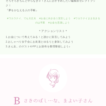
そろそろきちんとやらなきゃ！さんにおすすめしたい編集部セレクトブッ
ク！
『夢をかなえる人の手帳』
#ワカラナイ、でも大丈夫
#お金に向き合う宣言しよう
#ワカラナイまま生きる
のは卒業
#お金を意識しよう
＊
アクションリスト
＊
1.お金について考えてみる！と誰かに宣言してみよう
2.おしゃべり女子会にお友達とゆるりと参加してみよう
3.きん女。のゲストやFPとお財布を整理整頓しよう♪