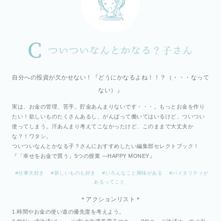
自分への投資が欠かせない！『どうにかなるよね！！？（・・・なって
ない）』
実は、お金の管理、苦手。貯金あんまりないです・・・。もっとお金を作り
たい！欲しいものたくさんあるし、がんばって働いてはいるけど、ついつい
使ってしまう。汗あんまり考えてこなかったけど、このままで大丈夫か
な？！ワタシ。
ついついなんとかなる子？さんにおすすめしたい編集部セレクトブック！
『「幸せをお金で買う」5つの授業 ―HAPPY MONEY』
#仕事大好き
#新しいものも好き
#いろんなこと興味がある
#バイタリティが
あるってこと
＊
アクションリスト
＊
1.時間やお金の使い道の優先度を考えよう。