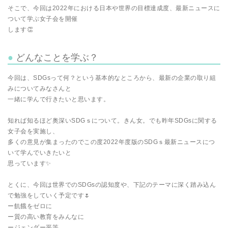
そこで、今回は2022年における日本や世界の目標達成度、最新ニュースに
ついて学ぶ女子会を開催
します👏
どんなことを学ぶ？
今回は、SDGsって何？という基本的なところから、最新の企業の取り組
みについてみなさんと
一緒に学んで行きたいと思います。
知れば知るほど奥深いSDGｓについて。きん女。でも昨年SDGsに関する
女子会を実施し、
多くの意見が集まったのでこの度2022年度版のSDGｓ最新ニュースにつ
いて学んでいきたいと
思っています✨
とくに、今回は世界でのSDGsの認知度や、下記のテーマに深く踏み込ん
で勉強をしていく予定です🌷
ー飢餓をゼロに
ー質の高い教育をみんなに
ージェンダー平等