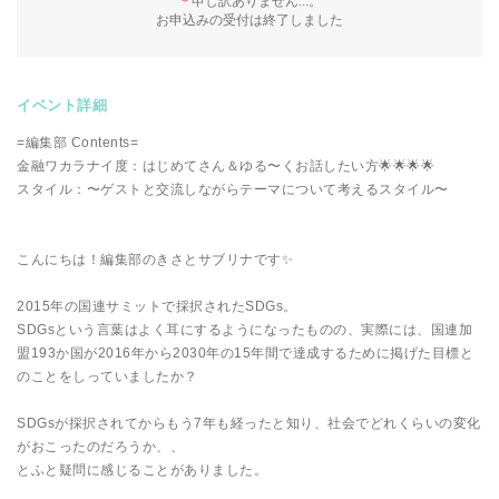
＊
申し訳ありません...。
お申込みの受付は終了しました
イベント詳細
=編集部 Contents=
金融ワカラナイ度：はじめてさん＆ゆる〜くお話したい方🌟🌟🌟🌟
スタイル：〜ゲストと交流しながらテーマについて考えるスタイル〜
こんにちは！編集部のきさとサブリナです✨
2015年の国連サミットで採択されたSDGs。
SDGsという言葉はよく耳にするようになったものの、実際には、国連加
盟193か国が2016年から2030年の15年間で達成するために掲げた目標と
のことをしっていましたか？
SDGsが採択されてからもう7年も経ったと知り、社会でどれくらいの変化
がおこったのだろうか、、
とふと疑問に感じることがありました。