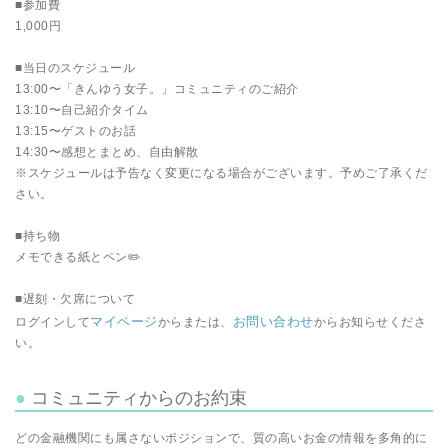
■参加費
1,000円
■当日のスケジュール
13:00〜「きんゆう女子。」コミュニティのご紹介
13:10〜自己紹介タイム
13:15〜ゲストのお話
14:30〜感想とまとめ、自由解散
※スケジュールは予告なく変更になる場合がございます。予めご了承くだ
さい。
■持ち物
メモできる紙とペン✏️
■遅刻・欠席について
マイページ
お問い合わせ
ログインして
からまたは、
からお知らせくださ
い。
コミュニティからのお約束
どの金融機関にも属さないポジションで、質の高いお金の情報を多角的に