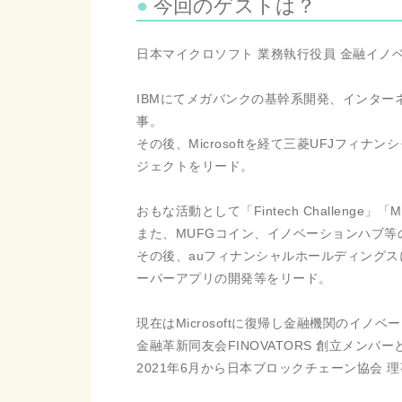
今回のゲストは？
日本マイクロソフト 業務執行役員 金融イノ
IBMにてメガバンクの基幹系開発、インタ
事。
その後、Microsoftを経て三菱UFJフィ
ジェクトをリード。
おもな活動として「Fintech Challenge」
また、MUFGコイン、イノベーションハブ
その後、auフィナンシャルホールディング
ーパーアプリの開発等をリード。
現在はMicrosoftに復帰し金融機関のイノ
金融革新同友会FINOVATORS 創立メン
2021年6月から日本ブロックチェーン協会 