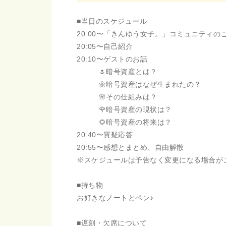
■当日のスケジュール
20:00〜「きんゆう女子。」コミュニティの
20:05〜自己紹介
20:10〜ゲストのお話
🌷暗号資産とは？
🌼暗号資産はなぜ生まれたの？
🌸その仕組みは？
🌹暗号資産の現状は？
🌻暗号資産の将来は？
20:40〜質疑応答
20:55〜感想とまとめ、自由解散
※スケジュールは予告なく変更になる場合か
■持ち物
お好きなノートとペン♪
■遅刻・欠席について