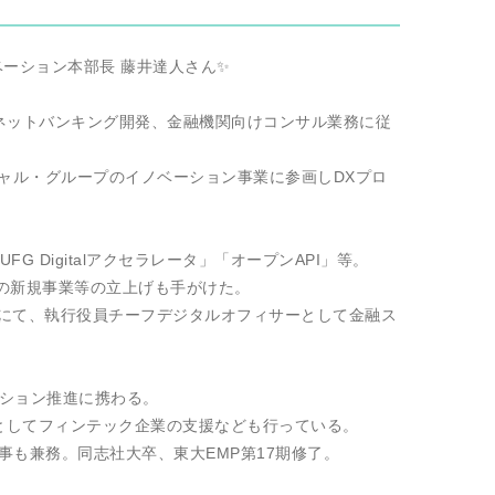
ベーション本部長 藤井達人さん✨
ーネットバンキング開発、金融機関向けコンサル業務に従
ナンシャル・グループのイノベーション事業に参画しDXプロ
「MUFG Digitalアクセラレータ」「オープンAPI」等。
等の新規事業等の立上げも手がけた。
スにて、執行役員チーフデジタルオフィサーとして金融ス
ベーション推進に携わる。
バーとしてフィンテック企業の支援なども行っている。
理事も兼務。同志社大卒、東大EMP第17期修了。