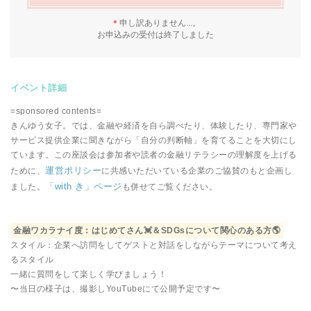
＊
申し訳ありません...。
お申込みの受付は終了しました
イベント詳細
=sponsored contents=
きんゆう女子。では、金融や経済を自ら調べたり、体験したり、専門家や
サービス提供企業に聞きながら「自分の判断軸」を育てることを大切にし
ています。この座談会は参加者や読者の金融リテラシーの理解度を上げる
運営ポリシー
ために、
に共感いただいている企業のご協賛のもと企画し
「with き」ページ
ました。
も併せてご覧ください。
金融ワカラナイ度：はじめてさん💓＆SDGsについて関心のある方🌎
スタイル：企業へ訪問をしてゲストと対話をしながらテーマについて考え
るスタイル
一緒に質問をして楽しく学びましょう！
〜当日の様子は、撮影しYouTubeにて公開予定です〜