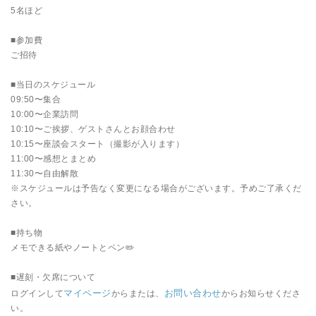
5名ほど
■参加費
ご招待
■当日のスケジュール
09:50〜集合
10:00〜企業訪問
10:10〜ご挨拶、ゲストさんとお顔合わせ
10:15〜座談会スタート（撮影が入ります）
11:00〜感想とまとめ
11:30〜自由解散
※スケジュールは予告なく変更になる場合がございます。予めご了承くだ
さい。
■持ち物
メモできる紙やノートとペン✏️
■遅刻・欠席について
マイページ
お問い合わせ
ログインして
からまたは、
からお知らせくださ
い。