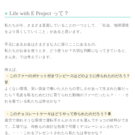
Life with E Project って？
私たちが今、さまざま直面していることの一つとして、「社会、地球環境
をより良くしていくこと」があると思います。
手元にあるお金はさまざまな人に巡りここにあるもの。
私たちがお金を使うとき、どう使うか？大切な判断になってきていると、
きん女。では考えています。
例えば、
・このファーのポケット付きワンピースはどのように作られたのだろう？
👗
よくない環境、安い賃金で働いた人たちの苦しさがあって生まれた服だっ
たら？毛皮を取るためだけに育てられた動物のファーだったら？・・・そ
れを着ている私たちは幸せかな？
・このチョコレートケーキはどうやって作られたのだろう？🍫
過労で倒れそうな環境で運転手さんがカカオを運んでチョコの材料ができ
て。工場では、何枚もの余計な包装で可愛くデコレーションされてい
る。・・・これをプレゼントされたら私たちは幸せかな？