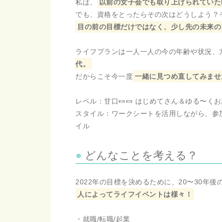
私は、
以前の女子会でも取り上げられていた
でも、資格をとったらその次はどうしよう？
目の前の目標だけではなく、少し先の未来の
ライフプランは一人一人の今の年齢や状況、
代。
だからこそ今一度
一緒に見つめ直してみませ
レベル：甘口🍬🍬 はじめてさん＆ゆる〜くお
スタイル：ワークシートを活用しながら、参
イル
どんなことを考える？
2022年の目標を決めるために、20〜30年
人によってライフイベントは様々！
・就職/転職/起業