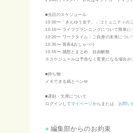
■当日のスケジュール
10:00〜「きんゆう女子。」コミュニティの
10:10〜 ライフプランニングについて簡単に
10:20〜 ワークタイム：ご自身の未来につ
10:35〜 発表&おしゃべり
10:55〜 感想とまとめ、自由解散
※スケジュールは予告なく変更になる場合か
■持ち物
メモできる紙とペン✏️
■遅刻・欠席について
ログインして
マイページ
からまたは、
お問い
編集部からのお約束