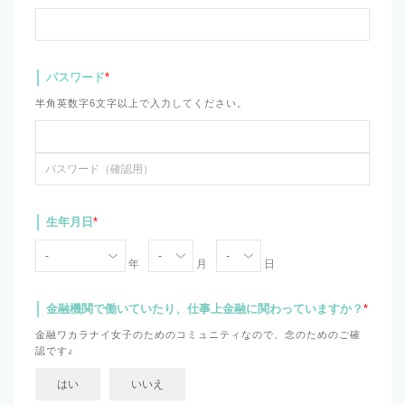
パスワード
*
半角英数字6文字以上で入力してください。
生年月日
*
年
月
日
金融機関で働いていたり、仕事上金融に関わっていますか？
*
金融ワカラナイ女子のためのコミュニティなので、念のためのご確
認です♪
はい
いいえ