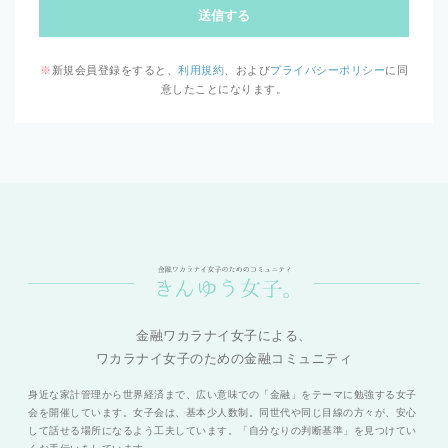
送信する
※
新規会員登録をすると、
利用規約
、および
プライバシーポリシー
に同
意したことになります。
金融ワカラナイ女子による、
ワカラナイ女子のための金融コミュニティ
身近な家計管理から世界経済まで、広い意味での「金融」をテーマに勉強する女子
会を開催しています。女子会は、基本少人数制。同世代や同じ目線の方々が、安心
して話せる場所になるよう工夫しています。「自分なりの判断基準」を見つけてい